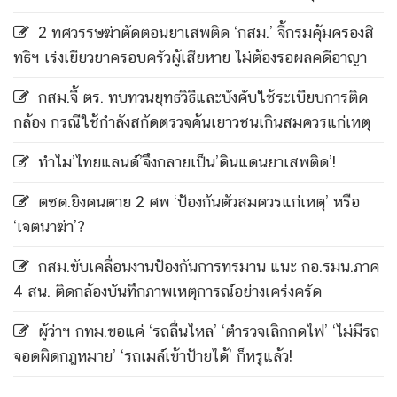
2 ทศวรรษฆ่าตัดตอนยาเสพติด ‘กสม.’ จี้กรมคุ้มครองสิ
ทธิฯ เร่งเยียวยาครอบครัวผู้เสียหาย ไม่ต้องรอผลคดีอาญา
กสม.จี้ ตร. ทบทวนยุทธวิธีและบังคับใช้ระเบียบการติด
กล้อง กรณีใช้กำลังสกัดตรวจค้นเยาวชนเกินสมควรแก่เหตุ
ทำไม’ไทยแลนด์’จึงกลายเป็น’ดินแดนยาเสพติด’!
ตชด.ยิงคนตาย 2 ศพ ‘ป้องกันตัวสมควรแก่เหตุ’ หรือ
‘เจตนาฆ่า’?
กสม.ขับเคลื่อนงานป้องกันการทรมาน แนะ กอ.รมน.ภาค
4 สน. ติดกล้องบันทึกภาพเหตุการณ์อย่างเคร่งครัด
ผู้ว่าฯ กทม.ขอแค่ ‘รถลื่นไหล’ ‘ตำรวจเลิกกดไฟ’ ‘ไม่มีรถ
จอดผิดกฎหมาย’ ‘รถเมล์เข้าป้ายได้’ ก็หรูแล้ว!