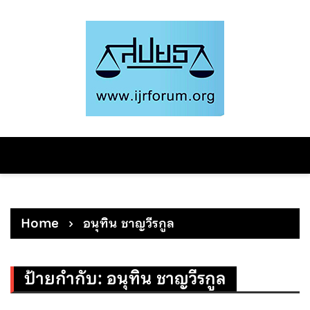
Skip
to
content
Home
อนุทิน ชาญวีรกูล
ป้ายกำกับ:
อนุทิน ชาญวีรกูล