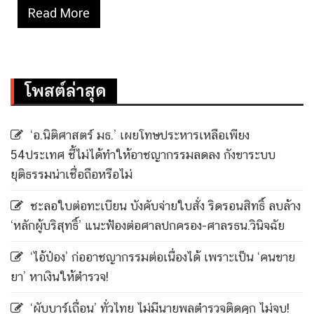
Read More
โพสต์ล่าสุด
‘อ.นิติศาสตร์ มธ.’ เผยโทษประหารเหลือเพียง
54ประเทศ ชี้ไม่ได้ทำให้อาชญากรรมลดลง กังขาระบบ
ยุติธรรมน่าเชื่อถือหรือไม่
ชะลอใบต่อทะเบียน บังคับจ่ายใบสั่ง ริดรอนสิทธิ์ ลบล้าง
‘หลักผู้บริสุทธิ์’ แนะฟ้องต่อศาลปกครอง-ศาลรธน.วินิจฉัย
‘ไอ้ป๋อง’ ก่ออาชญากรรมต่อเนื่องได้ เพราะเป็น ‘คนขาย
ยา’ หาเงินให้ตำรวจ!
‘ผับบาร์เถื่อน’ ทั่วไทย ไม่มีนายพลตำรวจติดคุก ไม่จบ!