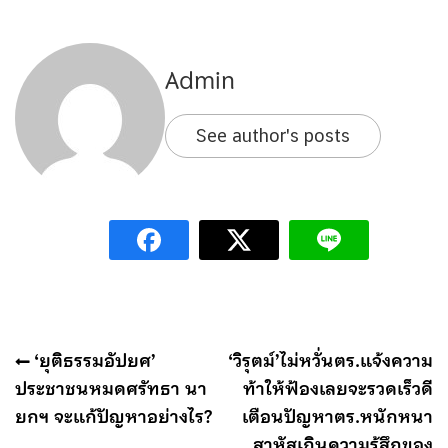
Admin
See author's posts
แนะแนว
‘ยุติธรรมอัปยศ’
‘วิรุตม์’ไม่หวั่นตร.แจ้งความ
เรื่อง
ประชาชนหมดศรัทธา นา
ท้าให้ฟ้องเลยจะรวดเร็วดี
ยกฯ จะแก้ปัญหาอย่างไร?
เตือนปัญหาตร.หนักหนา
สาหัสเกินความรู้สึกของ