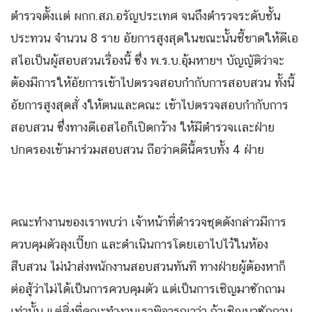
ตํารวจตั้งเเต่ ผกก.สภ.อรัญประเทศ จนถึงตำรวจระดับชั้น
ประทวน จํานวน 8 ราย อัยการสูงสุดในขณะนั้นชี้ขาดให้ดีเอ
สไอเป็นผู้สอบสวนเรื่องนี้ ซึ่ง พ.ร.บ.อุ้มหายฯ บัญญัติว่าจะ
ต้องมีการให้อัยการเข้าไปตรวจสอบกํากับการสอบสวน ทั้งนี้
อัยการสูงสุดสั่ งให้ตนและคณะ เข้าไปตรวจสอบกํากับการ
สอบสวน ซึ่งทางดีเอสไอก็เปิดกว้าง ให้มีตํารวจเเละฝ่าย
ปกครองเข้ามาร่วมสอบสวน ถือว่าคดีนี้ครบทั้ง 4 ฝ่าย
คณะทำงานของเราพบว่า เจ้าหน้าที่ตํารวจชุดดังกล่าวมีการ
ควบคุมตัวลุงเปี๊ยก และดําเนินการโดยเอาไปไว้ในห้อง
สืบสวน ไม่นําส่งพนักงานสอบสวนทันที ทางฝ่ายผู้ต้องหาก็
ต่อสู้ว่าไม่ได้เป็นการควบคุมตัว แต่เป็นการเชิญมาซักถาม
เท่านั้น แต่สิ่งที่คณะทำงานเราพิจารณาว่า ถ้าเชิญมาซักถาม