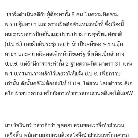
“เราจึงดําเนินคดีกับผู้ต้องหาทั้ง 8 คน ในความผิดตาม
พ.ร.บ.อุ้มหายฯ เเละความผิดต่อตำเเหน่งหน้าที่ ซึ่งเรื่องนี้
คณะกรรมการป้องกันและปราบปรามการทุจริตแห่งชาติ
(ป.ป.ช.) เคยมีมติประชุมเลยว่า ถ้าเป็นคดีของ พ.ร.บ.อุ้ม
หายฯ และความผิดต่อเจ้าหน้าที่ของรัฐ ซึ่งเดิมเป็นอํานาจ
ป.ป.ช. เเต่ถ้ามีการกระทําทั้ง 2 ฐานความผิด มาตรา 31 แห่ง
พ.ร.บ.ทรมานวางหลักไว้เลยว่าให้แจ้ง ป.ป.ช. เพื่อทราบ
เท่านั้น ดังนั้นคดีไม่ต้องส่งให้ ป.ป.ช. ไต่สวน โดยตํารวจ ดีเอ
สไอ ฝ่ายปกครอง หรืออัยการทำการสอบสวนคดีเองได้เลยW
นายวัชรินทร์ กล่าวอีกว่า ชุดสอบสวนของเราจึงทําสํานวน
เสร็จสิ้น พนักงานสอบสวนดีเอสไอจึงนําสํานวนพร้อมความ