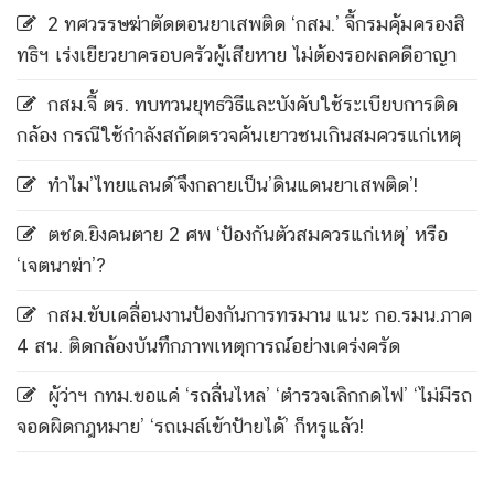
2 ทศวรรษฆ่าตัดตอนยาเสพติด ‘กสม.’ จี้กรมคุ้มครองสิ
ทธิฯ เร่งเยียวยาครอบครัวผู้เสียหาย ไม่ต้องรอผลคดีอาญา
กสม.จี้ ตร. ทบทวนยุทธวิธีและบังคับใช้ระเบียบการติด
กล้อง กรณีใช้กำลังสกัดตรวจค้นเยาวชนเกินสมควรแก่เหตุ
ทำไม’ไทยแลนด์’จึงกลายเป็น’ดินแดนยาเสพติด’!
ตชด.ยิงคนตาย 2 ศพ ‘ป้องกันตัวสมควรแก่เหตุ’ หรือ
‘เจตนาฆ่า’?
กสม.ขับเคลื่อนงานป้องกันการทรมาน แนะ กอ.รมน.ภาค
4 สน. ติดกล้องบันทึกภาพเหตุการณ์อย่างเคร่งครัด
ผู้ว่าฯ กทม.ขอแค่ ‘รถลื่นไหล’ ‘ตำรวจเลิกกดไฟ’ ‘ไม่มีรถ
จอดผิดกฎหมาย’ ‘รถเมล์เข้าป้ายได้’ ก็หรูแล้ว!