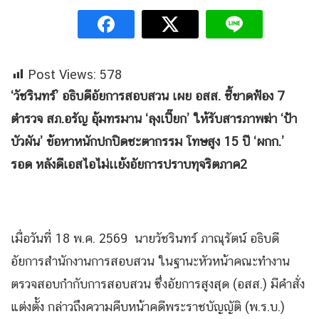
Post Views:
578
‘วัชรินทร์’ อธิบดีอัยการสอบสวน เผย อสส. ชี้ขาดฟ้อง 7
ตำรวจ สภ.อรัญ อุ้มทรมาน ‘ลุงเปี๊ยก’ ให้รับสารภาพฆ่า ‘ป้า
บัวผัน’ ข้อหาหนักปกปิดชะตากรรม โทษสูง 15 ปี ‘ผกก.’
รอด หลังดีเอสไอไม่เเย้งอัยการปราบทุจริตภาค2
เมื่อวันที่ 18 พ.ค. 2569 นายวัชรินทร์ ภาณุรัตน์ อธิบดี
อัยการสำนักงานการสอบสวน ในฐานะหัวหน้าคณะทำงาน
ตรวจสอบกำกับการสอบสวน ซึ่งอัยการสูงสุด (อสส.) มีคำสั่ง
แต่งตั้ง กล่าวถึงความคืบหน้าคดีพระราชบัญญัติ (พ.ร.บ.)