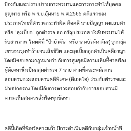
ป้องกันและปราบปรามการทรมานและการกระทำให้บุคคล
สูญหาย หรือ พ.ร.บ.อุ้มหาย พ.ศ.2565 คดีแรกของ
ประเทศไทยที่ตำรวจกระทำผิด คือ
คดี นายปัญญา คงแสนคำ
หรือ “ลุงเปี๊ยก” ถูกตำรวจ สภ.อรัญประเทศ บังคับทรมานให้
รับสารภาพ ในคดีที่ “ป้าบัวผัน” หรือ นางบัวผัน ตันสุ ถูกกลุ่ม
เยาวชนรุมทำร้ายจนเสียชีวิต และลุงเปี๊ยกถูกดำเนินคดีอาญา
โดยมิชอบตามกฎหมายว่า อัยการสูงสุดมีความเห็นชี้ขาดฟ้อง
ผู้ต้องหาซึ่งเป็นกลุ่มตำรวจ 7 นาย ตามที่คณะพนักงาน
สอบสวนกรมสอบสวนคดีพิเศษ (ดีเอสไอ) ร่วมกับตำรวจและ
ฝ่ายปกครอง โดยมีอัยการตรวจสอบกำกับการสอบสวนมี
ความเห็นสมควรสั่งฟ้องทุกข้อหา
คดีนี้เกิดที่จังหวัดสระแก้ว มีการดําเนินคดีกับกลุ่มเจ้าหน้าที่