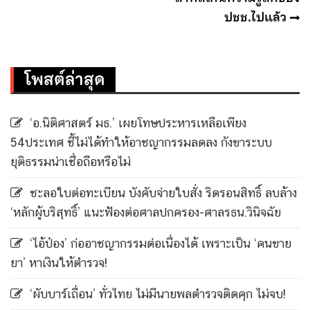
ปชช.ไปแล้ว
โพสต์ล่าสุด
‘อ.นิติศาสตร์ มธ.’ เผยโทษประหารเหลือเพียง
54ประเทศ ชี้ไม่ได้ทำให้อาชญากรรมลดลง กังขาระบบ
ยุติธรรมน่าเชื่อถือหรือไม่
ชะลอใบต่อทะเบียน บังคับจ่ายใบสั่ง ริดรอนสิทธิ์ ลบล้าง
‘หลักผู้บริสุทธิ์’ แนะฟ้องต่อศาลปกครอง-ศาลรธน.วินิจฉัย
‘ไอ้ป๋อง’ ก่ออาชญากรรมต่อเนื่องได้ เพราะเป็น ‘คนขาย
ยา’ หาเงินให้ตำรวจ!
‘ผับบาร์เถื่อน’ ทั่วไทย ไม่มีนายพลตำรวจติดคุก ไม่จบ!