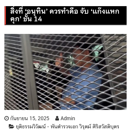
สิ่งที่ ‘อนุทิน’ ควรทำคือ จับ ‘แก๊งแหก
คุก’ ชั้น 14
กันยายน 15, 2025
Admin
ยุติธรรมวิวัฒน์ - พันตำรวจเอก วิรุตม์ ศิริสวัสดิบุตร