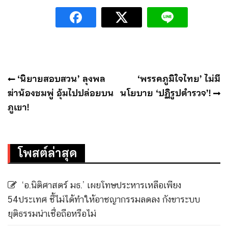
แนะแนว
‘นิยายสอบสวน’ ลุงพล
‘พรรคภูมิใจไทย’ ไม่มี
เรื่อง
ฆ่าน้องชมพู่ อุ้มไปปล่อยบน
นโยบาย ‘ปฏิรูปตำรวจ’!
ภูเขา!
โพสต์ล่าสุด
‘อ.นิติศาสตร์ มธ.’ เผยโทษประหารเหลือเพียง
54ประเทศ ชี้ไม่ได้ทำให้อาชญากรรมลดลง กังขาระบบ
ยุติธรรมน่าเชื่อถือหรือไม่