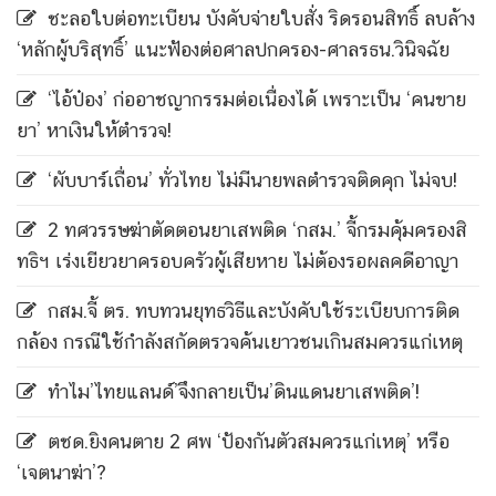
ชะลอใบต่อทะเบียน บังคับจ่ายใบสั่ง ริดรอนสิทธิ์ ลบล้าง
‘หลักผู้บริสุทธิ์’ แนะฟ้องต่อศาลปกครอง-ศาลรธน.วินิจฉัย
‘ไอ้ป๋อง’ ก่ออาชญากรรมต่อเนื่องได้ เพราะเป็น ‘คนขาย
ยา’ หาเงินให้ตำรวจ!
‘ผับบาร์เถื่อน’ ทั่วไทย ไม่มีนายพลตำรวจติดคุก ไม่จบ!
2 ทศวรรษฆ่าตัดตอนยาเสพติด ‘กสม.’ จี้กรมคุ้มครองสิ
ทธิฯ เร่งเยียวยาครอบครัวผู้เสียหาย ไม่ต้องรอผลคดีอาญา
กสม.จี้ ตร. ทบทวนยุทธวิธีและบังคับใช้ระเบียบการติด
กล้อง กรณีใช้กำลังสกัดตรวจค้นเยาวชนเกินสมควรแก่เหตุ
ทำไม’ไทยแลนด์’จึงกลายเป็น’ดินแดนยาเสพติด’!
ตชด.ยิงคนตาย 2 ศพ ‘ป้องกันตัวสมควรแก่เหตุ’ หรือ
‘เจตนาฆ่า’?