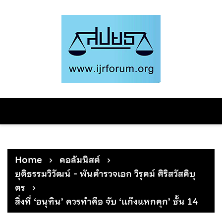
Skip
to
content
Home
คอลัมนิสต์
ยุติธรรมวิวัฒน์ - พันตำรวจเอก วิรุตม์ ศิริสวัสดิบุ
ตร
สิ่งที่ ‘อนุทิน’ ควรทำคือ จับ ‘แก๊งแหกคุก’ ชั้น 14