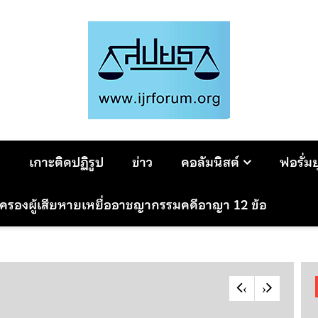
ม
เกาะติดปฏิรูป
ข่าว
คอลัมนิสต์
ฟอรั่ม
มครองผู้เสียหายเหยื่ออาชญากรรมคดีอาญา 12 ข้อ
‹
›