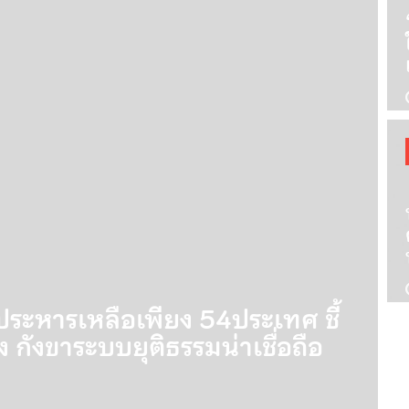
ยใบสั่ง ริดรอนสิทธิ์ ลบล้าง ‘หลัก
‘
าลปกครอง-ศาลรธน.วินิจฉัย
ห