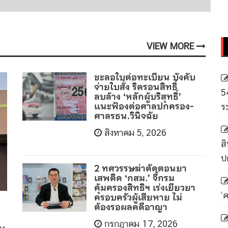
VIEW MORE
ชะลอใบต่อทะเบียน บังคับ
จ่ายใบสั่ง ริดรอนสิทธิ์
5
ลบล้าง ‘หลักผู้บริสุทธิ์’
แนะฟ้องต่อศาลปกครอง-
ร
ศาลรธน.วินิจฉัย
สิงหาคม 5, 2026
สิ
ป
2 ทศวรรษฆ่าตัดตอนยา
เสพติด ‘กสม.’ จี้กรม
คุ้มครองสิทธิฯ เร่งเยียวยา
ครอบครัวผู้เสียหาย ไม่
‘
ต้องรอผลคดีอาญา
กรกฎาคม 17, 2026