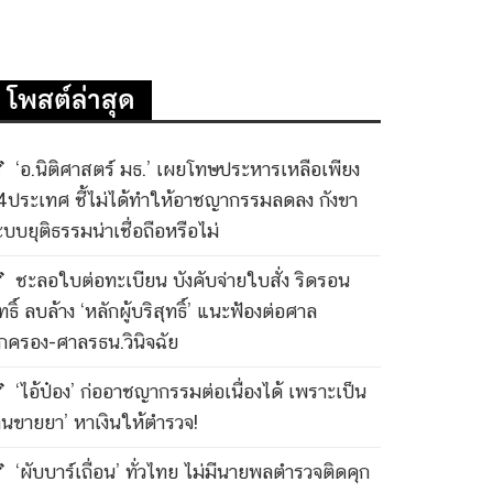
โพสต์ล่าสุด
‘อ.นิติศาสตร์ มธ.’ เผยโทษประหารเหลือเพียง
4ประเทศ ชี้ไม่ได้ทำให้อาชญากรรมลดลง กังขา
ะบบยุติธรรมน่าเชื่อถือหรือไม่
ชะลอใบต่อทะเบียน บังคับจ่ายใบสั่ง ริดรอน
ทธิ์ ลบล้าง ‘หลักผู้บริสุทธิ์’ แนะฟ้องต่อศาล
กครอง-ศาลรธน.วินิจฉัย
‘ไอ้ป๋อง’ ก่ออาชญากรรมต่อเนื่องได้ เพราะเป็น
คนขายยา’ หาเงินให้ตำรวจ!
‘ผับบาร์เถื่อน’ ทั่วไทย ไม่มีนายพลตำรวจติดคุก