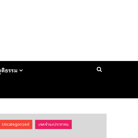
ยุติธรรม
ยุติธรรมวิวัฒน์ - พันตำรวจเอก วิรุตม์ ศิริสวัสดิบุตร
Uncategorized
เจตจำนงประชาชน