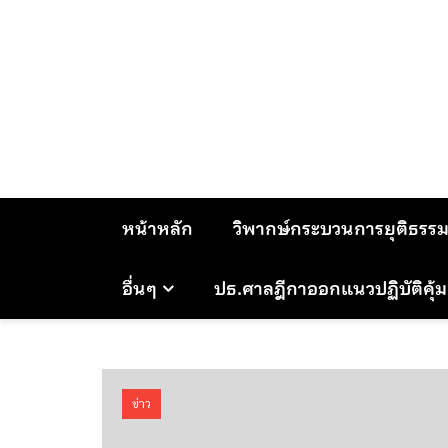
Skip
to
content
หน้าหลัก
วิพากษ์กระบวนการยุติธรร
อื่นๆ
ปธ.ศาลฎีกาออกแนวปฏิบัติคุ้
ข่าว