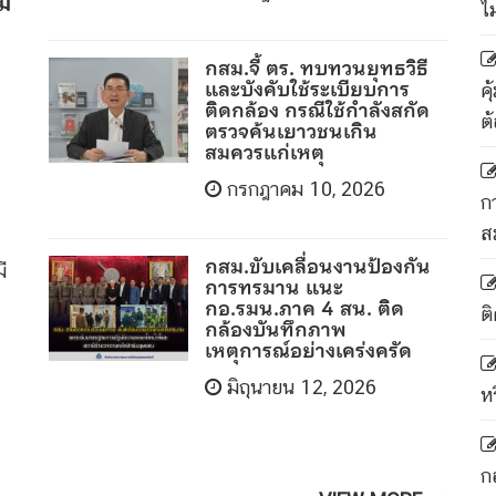
ม
ไ
กสม.จี้ ตร. ทบทวนยุทธวิธี
และบังคับใช้ระเบียบการ
ค
ติดกล้อง กรณีใช้กำลังสกัด
ต
ตรวจค้นเยาวชนเกิน
สมควรแก่เหตุ
กรกฎาคม 10, 2026
ก
ส
กสม.ขับเคลื่อนงานป้องกัน
ี
การทรมาน แนะ
กอ.รมน.ภาค 4 สน. ติด
ติ
กล้องบันทึกภาพ
เหตุการณ์อย่างเคร่งครัด
มิถุนายน 12, 2026
ห
ก