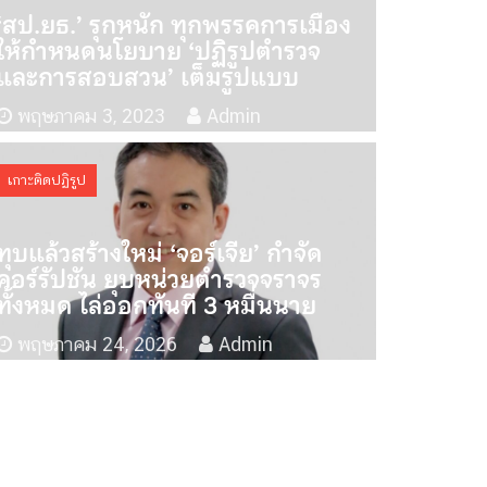
‘สป.ยธ.’ รุกหนัก ทุกพรรคการเมือง
ให้กำหนดนโยบาย ‘ปฏิรูปตำรวจ
และการสอบสวน’ เต็มรูปแบบ
พฤษภาคม 3, 2023
Admin
เกาะติดปฏิรูป
ทุบแล้วสร้างใหม่ ‘จอร์เจีย’ กำจัด
คอร์รัปชัน ยุบหน่วยตำรวจจราจร
ทั้งหมด ไล่ออกทันที 3 หมื่นนาย
พฤษภาคม 24, 2026
Admin
ไอ้ป๋อง’ ก่ออาชญากรรมต่อเนื่องได้ เ
าเงินให้ตำรวจ!
สิงหาคม 3, 2026
Admin