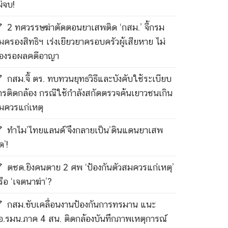
ม่จบ!
2 ทศวรรษฆ่าตัดตอนยาเสพติด ‘กสม.’ จี้กรม
ุ้มครองสิทธิฯ เร่งเยียวยาครอบครัวผู้เสียหาย ไม่
้องรอผลคดีอาญา
กสม.จี้ ตร. ทบทวนยุทธวิธีและบังคับใช้ระเบียบ
ารติดกล้อง กรณีใช้กำลังสกัดตรวจค้นเยาวชนเกิน
มควรแก่เหตุ
ทำไม’ไทยแลนด์’จึงกลายเป็น’ดินแดนยาเสพ
ด’!
ตชด.ยิงคนตาย 2 ศพ ‘ป้องกันตัวสมควรแก่เหตุ’
รือ ‘เจตนาฆ่า’?
กสม.ขับเคลื่อนงานป้องกันการทรมาน แนะ
อ.รมน.ภาค 4 สน. ติดกล้องบันทึกภาพเหตุการณ์