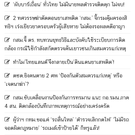
‘ผับบาร์เถื่อน’ ทั่วไทย ไม่มีนายพลตำรวจติดคุก ไม่จบ!
2 ทศวรรษฆ่าตัดตอนยาเสพติด ‘กสม.’ จี้กรมคุ้มครองสิ
ทธิฯ เร่งเยียวยาครอบครัวผู้เสียหาย ไม่ต้องรอผลคดีอาญา
กสม.จี้ ตร. ทบทวนยุทธวิธีและบังคับใช้ระเบียบการติด
กล้อง กรณีใช้กำลังสกัดตรวจค้นเยาวชนเกินสมควรแก่เหตุ
ทำไม’ไทยแลนด์’จึงกลายเป็น’ดินแดนยาเสพติด’!
ตชด.ยิงคนตาย 2 ศพ ‘ป้องกันตัวสมควรแก่เหตุ’ หรือ
‘เจตนาฆ่า’?
กสม.ขับเคลื่อนงานป้องกันการทรมาน แนะ กอ.รมน.ภาค
4 สน. ติดกล้องบันทึกภาพเหตุการณ์อย่างเคร่งครัด
ผู้ว่าฯ กทม.ขอแค่ ‘รถลื่นไหล’ ‘ตำรวจเลิกกดไฟ’ ‘ไม่มีรถ
จอดผิดกฎหมาย’ ‘รถเมล์เข้าป้ายได้’ ก็หรูแล้ว!