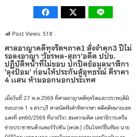
Post Views:
518
ศาลอาญาคดีทุจริตฯภาค1 สั่งจำคุก3 ปีไม่
รอลงอาญา ‘วัชรพล-สุภา’อดีต ปปช.
ปฏิบัติหน้าที่ไม่ชอบ ปกปิดข้อมูลนาฬิกา
’ลุงป้อม’ ก่อนให้ประกันสู้อุทธรณ์ ตีราคา
4 เเสน ห้ามออกนอกประเทศ
เมื่อวันที่ 27 พ.ค.2569 ที่ศาลอาญาคดีทุจริตและประพฤติมิ
ชอบภาค 1 จ.สระบุรี ศาลนัดฟังคำพิพากษา คดีคดีหมายเลข
แดงที่ อท60/2569 ที่นายวีระ สมความคิด เลขาธิการเครือ
ข่ายประชาชนต้านคอร์รัปชัน (คปต.) เป็นโจทก์ยื่นฟ้อง นาย