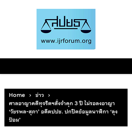
Skip
to
content
Home
ข่าว
ศาลอาญาคดีทุจริตฯสั่งจำคุก 3 ปี ไม่รอลงอาญา
‘วัชรพล-สุภา’ อดีตปปช. ปกปิดข้อมูลนาฬิกา ‘ลุง
ป้อม’