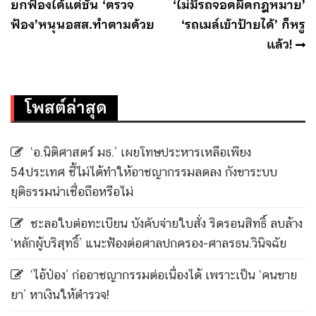
ยกฟ้องได้แต่ชั้น ‘ตรวจ
‘ไม่มีรถจอดผิดกฎหมาย’
ฟ้อง’หนุนอสส.ทำตามด้วย
‘รถเมล์เข้าป้ายได้’ ก็หรู
แล้ว!
โพสต์ล่าสุด
‘อ.นิติศาสตร์ มธ.’ เผยโทษประหารเหลือเพียง
54ประเทศ ชี้ไม่ได้ทำให้อาชญากรรมลดลง กังขาระบบ
ยุติธรรมน่าเชื่อถือหรือไม่
ชะลอใบต่อทะเบียน บังคับจ่ายใบสั่ง ริดรอนสิทธิ์ ลบล้าง
‘หลักผู้บริสุทธิ์’ แนะฟ้องต่อศาลปกครอง-ศาลรธน.วินิจฉัย
‘ไอ้ป๋อง’ ก่ออาชญากรรมต่อเนื่องได้ เพราะเป็น ‘คนขาย
ยา’ หาเงินให้ตำรวจ!