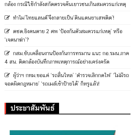
กล้อง กรณีใช้กำลังสกัดตรวจค้นเยาวชนเกินสมควรแก่เหตุ
ทำไม’ไทยแลนด์’จึงกลายเป็น’ดินแดนยาเสพติด’!
ตชด.ยิงคนตาย 2 ศพ ‘ป้องกันตัวสมควรแก่เหตุ’ หรือ
‘เจตนาฆ่า’?
กสม.ขับเคลื่อนงานป้องกันการทรมาน แนะ กอ.รมน.ภาค
4 สน. ติดกล้องบันทึกภาพเหตุการณ์อย่างเคร่งครัด
ผู้ว่าฯ กทม.ขอแค่ ‘รถลื่นไหล’ ‘ตำรวจเลิกกดไฟ’ ‘ไม่มีรถ
จอดผิดกฎหมาย’ ‘รถเมล์เข้าป้ายได้’ ก็หรูแล้ว!
ประชาสัมพันธ์