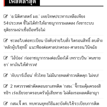
โพสต์ล่าสุด
‘อ.นิติศาสตร์ มธ.’ เผยโทษประหารเหลือเพียง
54ประเทศ ชี้ไม่ได้ทำให้อาชญากรรมลดลง กังขาระบบ
ยุติธรรมน่าเชื่อถือหรือไม่
ชะลอใบต่อทะเบียน บังคับจ่ายใบสั่ง ริดรอนสิทธิ์ ลบล้าง
‘หลักผู้บริสุทธิ์’ แนะฟ้องต่อศาลปกครอง-ศาลรธน.วินิจฉัย
‘ไอ้ป๋อง’ ก่ออาชญากรรมต่อเนื่องได้ เพราะเป็น ‘คนขาย
ยา’ หาเงินให้ตำรวจ!
‘ผับบาร์เถื่อน’ ทั่วไทย ไม่มีนายพลตำรวจติดคุก ไม่จบ!
2 ทศวรรษฆ่าตัดตอนยาเสพติด ‘กสม.’ จี้กรมคุ้มครองสิ
ทธิฯ เร่งเยียวยาครอบครัวผู้เสียหาย ไม่ต้องรอผลคดีอาญา
กสม.จี้ ตร. ทบทวนยุทธวิธีและบังคับใช้ระเบียบการติด