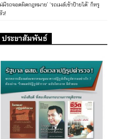
ไม่มีรถจอดผิดกฎหมาย’ ‘รถเมล์เข้าป้ายได้’ ก็หรู
้ว!
ประชาสัมพันธ์