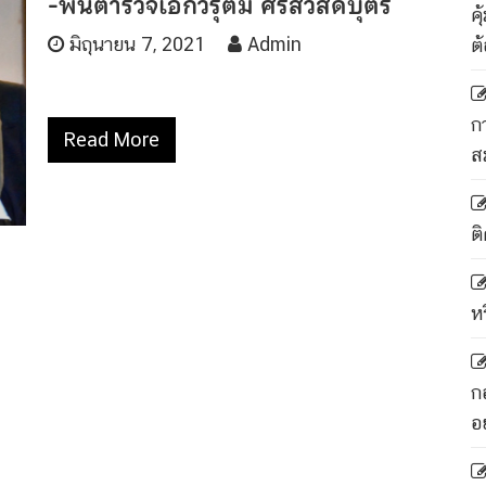
-พันตำรวจเอกวิรุตม์ ศิริสวัสดิบุตร
ค
มิถุนายน 7, 2021
Admin
ต
ก
Read More
ส
ติ
ห
ก
อ