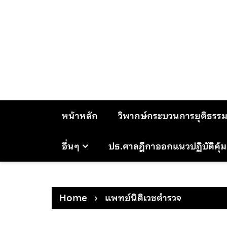
Skip
to
content
หน้าหลัก
วิพากษ์กระบวนการยุติธรร
อื่นๆ
ปธ.ศาลฎีกาออกแนวปฏิบัติคุ้
Home
แพทย์นิติเวชตำรวจ