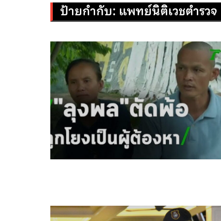
ป้ายกำกับ:
แพทย์นิติเวชตำรวจ