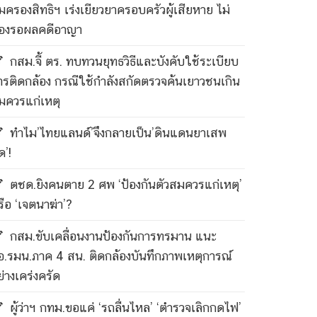
ุ้มครองสิทธิฯ เร่งเยียวยาครอบครัวผู้เสียหาย ไม่
้องรอผลคดีอาญา
กสม.จี้ ตร. ทบทวนยุทธวิธีและบังคับใช้ระเบียบ
ารติดกล้อง กรณีใช้กำลังสกัดตรวจค้นเยาวชนเกิน
มควรแก่เหตุ
ทำไม’ไทยแลนด์’จึงกลายเป็น’ดินแดนยาเสพ
ด’!
ตชด.ยิงคนตาย 2 ศพ ‘ป้องกันตัวสมควรแก่เหตุ’
รือ ‘เจตนาฆ่า’?
กสม.ขับเคลื่อนงานป้องกันการทรมาน แนะ
อ.รมน.ภาค 4 สน. ติดกล้องบันทึกภาพเหตุการณ์
ย่างเคร่งครัด
ผู้ว่าฯ กทม.ขอแค่ ‘รถลื่นไหล’ ‘ตำรวจเลิกกดไฟ’