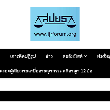
ม
เกาะติดปฏิรูป
ข่าว
คอลัมนิสต์
ฟอรั่ม
มครองผู้เสียหายเหยื่ออาชญากรรมคดีอาญา 12 ข้อ