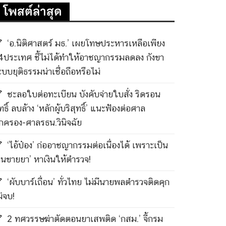
โพสต์ล่าสุด
‘อ.นิติศาสตร์ มธ.’ เผยโทษประหารเหลือเพียง
4ประเทศ ชี้ไม่ได้ทำให้อาชญากรรมลดลง กังขา
ะบบยุติธรรมน่าเชื่อถือหรือไม่
ชะลอใบต่อทะเบียน บังคับจ่ายใบสั่ง ริดรอน
ทธิ์ ลบล้าง ‘หลักผู้บริสุทธิ์’ แนะฟ้องต่อศาล
กครอง-ศาลรธน.วินิจฉัย
‘ไอ้ป๋อง’ ก่ออาชญากรรมต่อเนื่องได้ เพราะเป็น
คนขายยา’ หาเงินให้ตำรวจ!
‘ผับบาร์เถื่อน’ ทั่วไทย ไม่มีนายพลตำรวจติดคุก
ม่จบ!
2 ทศวรรษฆ่าตัดตอนยาเสพติด ‘กสม.’ จี้กรม