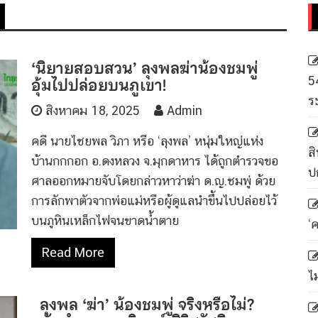
‘นิยายสอบสวน’ ลุงพลฆ่าน้องชมพู่
อุ้มไปปล่อยบนภูเขา!
5
ร
สิงหาคม 18, 2025
Admin
คดี นายไชยพล วิภา หรือ ‘ลุงพล’ หนุ่มใหญ่แห่ง
สิ
บ้านกกกอก อ.ดงหลวง จ.มุกดาหาร ได้ถูกตำรวจขอ
ป
ศาลออกหมายจับโดยกล่าวหาว่าฆ่า ด.ญ.ชมพู่ ด้วย
การลักพาตัวจากพ่อแม่หรือผู้ดูแลนำขึ้นไปปล่อยไว้
บนภูหินเหล็กไฟจนขาดน้ำตาย
‘
Read More
ไ
ลุงพล ‘ฆ่า’ น้องชมพู่ จริงหรือไม่?