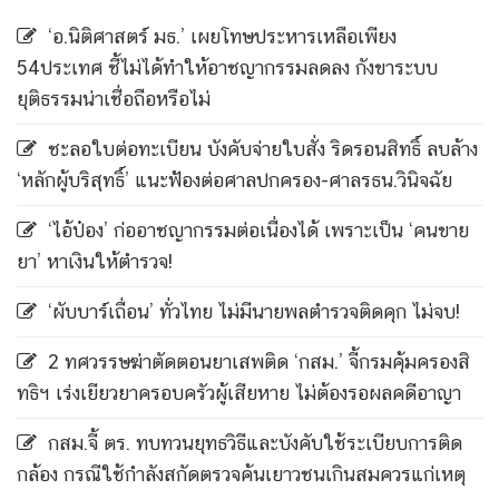
‘อ.นิติศาสตร์ มธ.’ เผยโทษประหารเหลือเพียง
54ประเทศ ชี้ไม่ได้ทำให้อาชญากรรมลดลง กังขาระบบ
ยุติธรรมน่าเชื่อถือหรือไม่
ชะลอใบต่อทะเบียน บังคับจ่ายใบสั่ง ริดรอนสิทธิ์ ลบล้าง
‘หลักผู้บริสุทธิ์’ แนะฟ้องต่อศาลปกครอง-ศาลรธน.วินิจฉัย
‘ไอ้ป๋อง’ ก่ออาชญากรรมต่อเนื่องได้ เพราะเป็น ‘คนขาย
ยา’ หาเงินให้ตำรวจ!
‘ผับบาร์เถื่อน’ ทั่วไทย ไม่มีนายพลตำรวจติดคุก ไม่จบ!
2 ทศวรรษฆ่าตัดตอนยาเสพติด ‘กสม.’ จี้กรมคุ้มครองสิ
ทธิฯ เร่งเยียวยาครอบครัวผู้เสียหาย ไม่ต้องรอผลคดีอาญา
กสม.จี้ ตร. ทบทวนยุทธวิธีและบังคับใช้ระเบียบการติด
กล้อง กรณีใช้กำลังสกัดตรวจค้นเยาวชนเกินสมควรแก่เหตุ