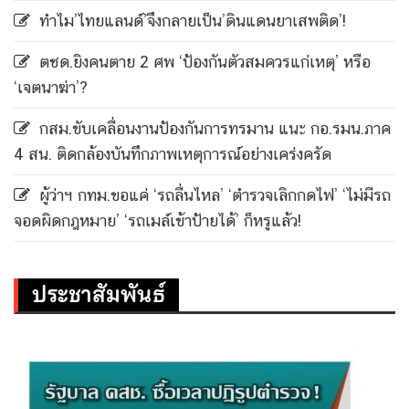
ทำไม’ไทยแลนด์’จึงกลายเป็น’ดินแดนยาเสพติด’!
ตชด.ยิงคนตาย 2 ศพ ‘ป้องกันตัวสมควรแก่เหตุ’ หรือ
‘เจตนาฆ่า’?
กสม.ขับเคลื่อนงานป้องกันการทรมาน แนะ กอ.รมน.ภาค
4 สน. ติดกล้องบันทึกภาพเหตุการณ์อย่างเคร่งครัด
ผู้ว่าฯ กทม.ขอแค่ ‘รถลื่นไหล’ ‘ตำรวจเลิกกดไฟ’ ‘ไม่มีรถ
จอดผิดกฎหมาย’ ‘รถเมล์เข้าป้ายได้’ ก็หรูแล้ว!
ประชาสัมพันธ์