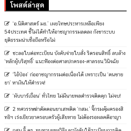
โพสต์ล่าสุด
‘อ.นิติศาสตร์ มธ.’ เผยโทษประหารเหลือเพียง
54ประเทศ ชี้ไม่ได้ทำให้อาชญากรรมลดลง กังขาระบบ
ยุติธรรมน่าเชื่อถือหรือไม่
ชะลอใบต่อทะเบียน บังคับจ่ายใบสั่ง ริดรอนสิทธิ์ ลบล้าง
‘หลักผู้บริสุทธิ์’ แนะฟ้องต่อศาลปกครอง-ศาลรธน.วินิจฉัย
‘ไอ้ป๋อง’ ก่ออาชญากรรมต่อเนื่องได้ เพราะเป็น ‘คนขาย
ยา’ หาเงินให้ตำรวจ!
‘ผับบาร์เถื่อน’ ทั่วไทย ไม่มีนายพลตำรวจติดคุก ไม่จบ!
2 ทศวรรษฆ่าตัดตอนยาเสพติด ‘กสม.’ จี้กรมคุ้มครองสิ
ทธิฯ เร่งเยียวยาครอบครัวผู้เสียหาย ไม่ต้องรอผลคดีอาญา
กสม.จี้ ตร. ทบทวนยุทธวิธีและบังคับใช้ระเบียบการติด