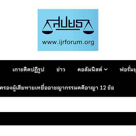
ม
เกาะติดปฏิรูป
ข่าว
คอลัมนิสต์
ฟอรั่ม
มครองผู้เสียหายเหยื่ออาชญากรรมคดีอาญา 12 ข้อ