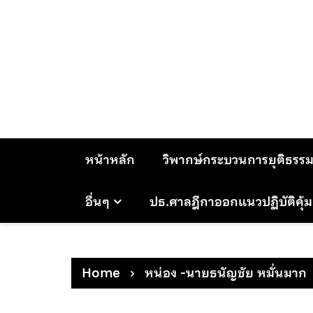
Skip
to
content
หน้าหลัก
วิพากษ์กระบวนการยุติธรร
อื่นๆ
ปธ.ศาลฎีกาออกแนวปฏิบัติคุ้
Home
หน่อง -นายธนัญชัย หมั่นมาก