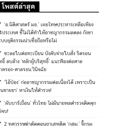
โพสต์ล่าสุด
‘อ.นิติศาสตร์ มธ.’ เผยโทษประหารเหลือเพียง
4ประเทศ ชี้ไม่ได้ทำให้อาชญากรรมลดลง กังขา
ะบบยุติธรรมน่าเชื่อถือหรือไม่
ชะลอใบต่อทะเบียน บังคับจ่ายใบสั่ง ริดรอน
ทธิ์ ลบล้าง ‘หลักผู้บริสุทธิ์’ แนะฟ้องต่อศาล
กครอง-ศาลรธน.วินิจฉัย
‘ไอ้ป๋อง’ ก่ออาชญากรรมต่อเนื่องได้ เพราะเป็น
คนขายยา’ หาเงินให้ตำรวจ!
‘ผับบาร์เถื่อน’ ทั่วไทย ไม่มีนายพลตำรวจติดคุก
ม่จบ!
2 ทศวรรษฆ่าตัดตอนยาเสพติด ‘กสม.’ จี้กรม