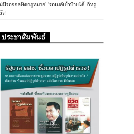
ไม่มีรถจอดผิดกฎหมาย’ ‘รถเมล์เข้าป้ายได้’ ก็หรู
้ว!
ประชาสัมพันธ์