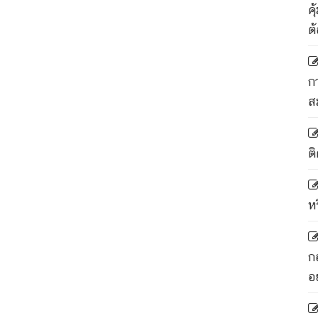
ค
ต
ก
ส
ติ
ห
ก
อ