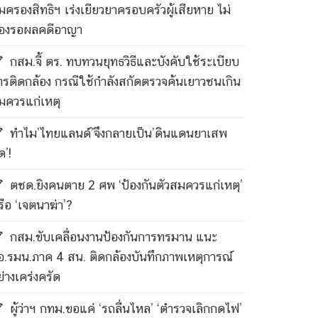
ุ้มครองสิทธิฯ เร่งเยียวยาครอบครัวผู้เสียหาย ไม่
้องรอผลคดีอาญา
กสม.จี้ ตร. ทบทวนยุทธวิธีและบังคับใช้ระเบียบ
ารติดกล้อง กรณีใช้กำลังสกัดตรวจค้นเยาวชนเกิน
มควรแก่เหตุ
ทำไม’ไทยแลนด์’จึงกลายเป็น’ดินแดนยาเสพ
ด’!
ตชด.ยิงคนตาย 2 ศพ ‘ป้องกันตัวสมควรแก่เหตุ’
รือ ‘เจตนาฆ่า’?
กสม.ขับเคลื่อนงานป้องกันการทรมาน แนะ
อ.รมน.ภาค 4 สน. ติดกล้องบันทึกภาพเหตุการณ์
ย่างเคร่งครัด
ผู้ว่าฯ กทม.ขอแค่ ‘รถลื่นไหล’ ‘ตำรวจเลิกกดไฟ’