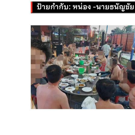
ป้ายกำกับ:
หน่อง -นายธนัญชัย