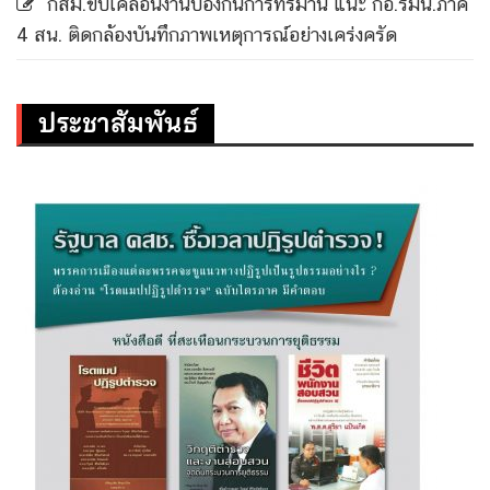
กสม.ขับเคลื่อนงานป้องกันการทรมาน แนะ กอ.รมน.ภาค
4 สน. ติดกล้องบันทึกภาพเหตุการณ์อย่างเคร่งครัด
ประชาสัมพันธ์