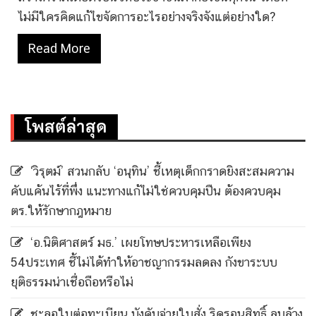
ไม่มีใครคิดแก้ไขจัดการอะไรอย่างจริงจังแต่อย่างใด?
Read More
โพสต์ล่าสุด
‘วิรุตม์’ สวนกลับ ‘อนุทิน’ ชี้เหตุเด็กกราดยิงสะสมความ
คับแค้นไร้ที่พึ่ง แนะทางแก้ไม่ใช่ควบคุมปืน ต้องควบคุม
ตร.ให้รักษากฎหมาย
‘อ.นิติศาสตร์ มธ.’ เผยโทษประหารเหลือเพียง
54ประเทศ ชี้ไม่ได้ทำให้อาชญากรรมลดลง กังขาระบบ
ยุติธรรมน่าเชื่อถือหรือไม่
ชะลอใบต่อทะเบียน บังคับจ่ายใบสั่ง ริดรอนสิทธิ์ ลบล้าง