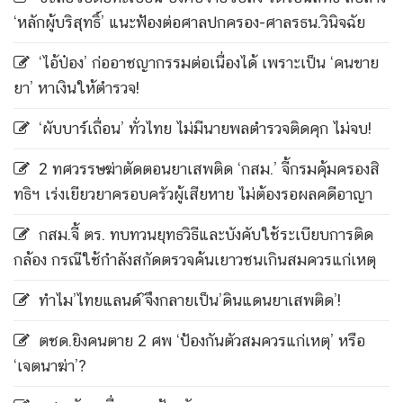
‘หลักผู้บริสุทธิ์’ แนะฟ้องต่อศาลปกครอง-ศาลรธน.วินิจฉัย
‘ไอ้ป๋อง’ ก่ออาชญากรรมต่อเนื่องได้ เพราะเป็น ‘คนขาย
ยา’ หาเงินให้ตำรวจ!
‘ผับบาร์เถื่อน’ ทั่วไทย ไม่มีนายพลตำรวจติดคุก ไม่จบ!
2 ทศวรรษฆ่าตัดตอนยาเสพติด ‘กสม.’ จี้กรมคุ้มครองสิ
ทธิฯ เร่งเยียวยาครอบครัวผู้เสียหาย ไม่ต้องรอผลคดีอาญา
กสม.จี้ ตร. ทบทวนยุทธวิธีและบังคับใช้ระเบียบการติด
กล้อง กรณีใช้กำลังสกัดตรวจค้นเยาวชนเกินสมควรแก่เหตุ
ทำไม’ไทยแลนด์’จึงกลายเป็น’ดินแดนยาเสพติด’!
ตชด.ยิงคนตาย 2 ศพ ‘ป้องกันตัวสมควรแก่เหตุ’ หรือ
‘เจตนาฆ่า’?