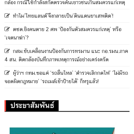
กล้อง กรณีใช้กำลังสกัดตรวจค้นเยาวชนเกินสมควรแก่เหตุ
ทำไม’ไทยแลนด์’จึงกลายเป็น’ดินแดนยาเสพติด’!
ตชด.ยิงคนตาย 2 ศพ ‘ป้องกันตัวสมควรแก่เหตุ’ หรือ
‘เจตนาฆ่า’?
กสม.ขับเคลื่อนงานป้องกันการทรมาน แนะ กอ.รมน.ภาค
4 สน. ติดกล้องบันทึกภาพเหตุการณ์อย่างเคร่งครัด
ผู้ว่าฯ กทม.ขอแค่ ‘รถลื่นไหล’ ‘ตำรวจเลิกกดไฟ’ ‘ไม่มีรถ
จอดผิดกฎหมาย’ ‘รถเมล์เข้าป้ายได้’ ก็หรูแล้ว!
ประชาสัมพันธ์