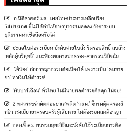
‘อ.นิติศาสตร์ มธ.’ เผยโทษประหารเหลือเพียง
54ประเทศ ชี้ไม่ได้ทำให้อาชญากรรมลดลง กังขาระบบ
ยุติธรรมน่าเชื่อถือหรือไม่
ชะลอใบต่อทะเบียน บังคับจ่ายใบสั่ง ริดรอนสิทธิ์ ลบล้าง
‘หลักผู้บริสุทธิ์’ แนะฟ้องต่อศาลปกครอง-ศาลรธน.วินิจฉัย
‘ไอ้ป๋อง’ ก่ออาชญากรรมต่อเนื่องได้ เพราะเป็น ‘คนขาย
ยา’ หาเงินให้ตำรวจ!
‘ผับบาร์เถื่อน’ ทั่วไทย ไม่มีนายพลตำรวจติดคุก ไม่จบ!
2 ทศวรรษฆ่าตัดตอนยาเสพติด ‘กสม.’ จี้กรมคุ้มครองสิ
ทธิฯ เร่งเยียวยาครอบครัวผู้เสียหาย ไม่ต้องรอผลคดีอาญา
กสม.จี้ ตร. ทบทวนยุทธวิธีและบังคับใช้ระเบียบการติด