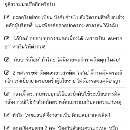
ยุติธรรมน่าเชื่อถือหรือไม่
ชะลอใบต่อทะเบียน บังคับจ่ายใบสั่ง ริดรอนสิทธิ์ ลบล้าง
‘หลักผู้บริสุทธิ์’ แนะฟ้องต่อศาลปกครอง-ศาลรธน.วินิจฉัย
‘ไอ้ป๋อง’ ก่ออาชญากรรมต่อเนื่องได้ เพราะเป็น ‘คนขาย
ยา’ หาเงินให้ตำรวจ!
‘ผับบาร์เถื่อน’ ทั่วไทย ไม่มีนายพลตำรวจติดคุก ไม่จบ!
2 ทศวรรษฆ่าตัดตอนยาเสพติด ‘กสม.’ จี้กรมคุ้มครองสิ
ทธิฯ เร่งเยียวยาครอบครัวผู้เสียหาย ไม่ต้องรอผลคดีอาญา
กสม.จี้ ตร. ทบทวนยุทธวิธีและบังคับใช้ระเบียบการติด
กล้อง กรณีใช้กำลังสกัดตรวจค้นเยาวชนเกินสมควรแก่เหตุ
ทำไม’ไทยแลนด์’จึงกลายเป็น’ดินแดนยาเสพติด’!
ตชด.ยิงคนตาย 2 ศพ ‘ป้องกันตัวสมควรแก่เหตุ’ หรือ