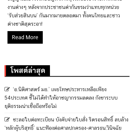
งานต่างๆ หลังจากประชาชนด่ากันขรมว่าแทบทุกหน่วย
‘รับส่วยสินบน’ กันมากมายตลอดมา ทั้งคนไทยและชาว
ต่างชาติสุดระอา!
Read More
โพสต์ล่าสุด
‘อ.นิติศาสตร์ มธ.’ เผยโทษประหารเหลือเพียง
54ประเทศ ชี้ไม่ได้ทำให้อาชญากรรมลดลง กังขาระบบ
ยุติธรรมน่าเชื่อถือหรือไม่
ชะลอใบต่อทะเบียน บังคับจ่ายใบสั่ง ริดรอนสิทธิ์ ลบล้าง
‘หลักผู้บริสุทธิ์’ แนะฟ้องต่อศาลปกครอง-ศาลรธน.วินิจฉัย