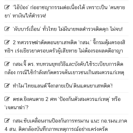
‘ไอ้ป๋อง’ ก่ออาชญากรรมต่อเนื่องได้ เพราะเป็น ‘คนขาย
ยา’ หาเงินให้ตำรวจ!
‘ผับบาร์เถื่อน’ ทั่วไทย ไม่มีนายพลตำรวจติดคุก ไม่จบ!
2 ทศวรรษฆ่าตัดตอนยาเสพติด ‘กสม.’ จี้กรมคุ้มครองสิ
ทธิฯ เร่งเยียวยาครอบครัวผู้เสียหาย ไม่ต้องรอผลคดีอาญา
กสม.จี้ ตร. ทบทวนยุทธวิธีและบังคับใช้ระเบียบการติด
กล้อง กรณีใช้กำลังสกัดตรวจค้นเยาวชนเกินสมควรแก่เหตุ
ทำไม’ไทยแลนด์’จึงกลายเป็น’ดินแดนยาเสพติด’!
ตชด.ยิงคนตาย 2 ศพ ‘ป้องกันตัวสมควรแก่เหตุ’ หรือ
‘เจตนาฆ่า’?
กสม.ขับเคลื่อนงานป้องกันการทรมาน แนะ กอ.รมน.ภาค
4 สน. ติดกล้องบันทึกภาพเหตุการณ์อย่างเคร่งครัด