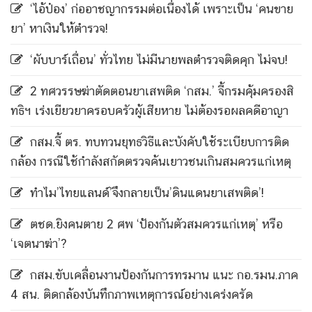
‘ไอ้ป๋อง’ ก่ออาชญากรรมต่อเนื่องได้ เพราะเป็น ‘คนขาย
ยา’ หาเงินให้ตำรวจ!
‘ผับบาร์เถื่อน’ ทั่วไทย ไม่มีนายพลตำรวจติดคุก ไม่จบ!
2 ทศวรรษฆ่าตัดตอนยาเสพติด ‘กสม.’ จี้กรมคุ้มครองสิ
ทธิฯ เร่งเยียวยาครอบครัวผู้เสียหาย ไม่ต้องรอผลคดีอาญา
กสม.จี้ ตร. ทบทวนยุทธวิธีและบังคับใช้ระเบียบการติด
กล้อง กรณีใช้กำลังสกัดตรวจค้นเยาวชนเกินสมควรแก่เหตุ
ทำไม’ไทยแลนด์’จึงกลายเป็น’ดินแดนยาเสพติด’!
ตชด.ยิงคนตาย 2 ศพ ‘ป้องกันตัวสมควรแก่เหตุ’ หรือ
‘เจตนาฆ่า’?
กสม.ขับเคลื่อนงานป้องกันการทรมาน แนะ กอ.รมน.ภาค
4 สน. ติดกล้องบันทึกภาพเหตุการณ์อย่างเคร่งครัด