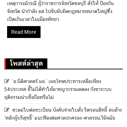
เหตุการณ์กรณี ผู้ว่าราชการจังหวัดชลบุรี สั่งให้ ป้องกัน
จังหวัด นำกำลัง อส.ไปจับผับผิดกฎหมายขนาดใหญ่ซึ่ง
เปิดเกินเวลาในเมืองพัทยา
Read More
โพสต์ล่าสุด
‘อ.นิติศาสตร์ มธ.’ เผยโทษประหารเหลือเพียง
54ประเทศ ชี้ไม่ได้ทำให้อาชญากรรมลดลง กังขาระบบ
ยุติธรรมน่าเชื่อถือหรือไม่
ชะลอใบต่อทะเบียน บังคับจ่ายใบสั่ง ริดรอนสิทธิ์ ลบล้าง
‘หลักผู้บริสุทธิ์’ แนะฟ้องต่อศาลปกครอง-ศาลรธน.วินิจฉัย