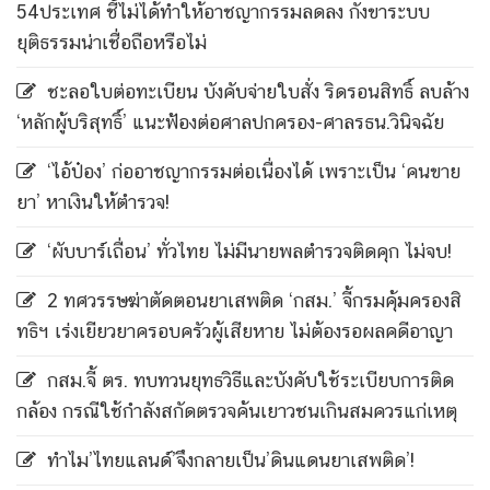
54ประเทศ ชี้ไม่ได้ทำให้อาชญากรรมลดลง กังขาระบบ
ยุติธรรมน่าเชื่อถือหรือไม่
ชะลอใบต่อทะเบียน บังคับจ่ายใบสั่ง ริดรอนสิทธิ์ ลบล้าง
‘หลักผู้บริสุทธิ์’ แนะฟ้องต่อศาลปกครอง-ศาลรธน.วินิจฉัย
‘ไอ้ป๋อง’ ก่ออาชญากรรมต่อเนื่องได้ เพราะเป็น ‘คนขาย
ยา’ หาเงินให้ตำรวจ!
‘ผับบาร์เถื่อน’ ทั่วไทย ไม่มีนายพลตำรวจติดคุก ไม่จบ!
2 ทศวรรษฆ่าตัดตอนยาเสพติด ‘กสม.’ จี้กรมคุ้มครองสิ
ทธิฯ เร่งเยียวยาครอบครัวผู้เสียหาย ไม่ต้องรอผลคดีอาญา
กสม.จี้ ตร. ทบทวนยุทธวิธีและบังคับใช้ระเบียบการติด
กล้อง กรณีใช้กำลังสกัดตรวจค้นเยาวชนเกินสมควรแก่เหตุ
ทำไม’ไทยแลนด์’จึงกลายเป็น’ดินแดนยาเสพติด’!