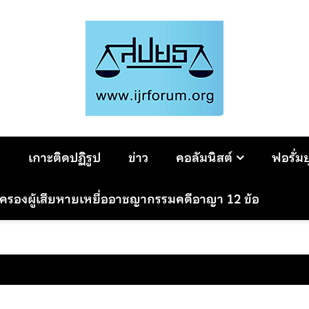
ม
เกาะติดปฏิรูป
ข่าว
คอลัมนิสต์
ฟอรั่ม
มครองผู้เสียหายเหยื่ออาชญากรรมคดีอาญา 12 ข้อ