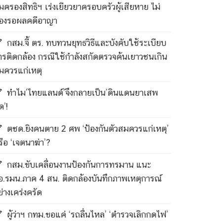
ุ้มครองสิทธิฯ เร่งเยียวยาครอบครัวผู้เสียหาย ไม่
้องรอผลคดีอาญา
กสม.จี้ ตร. ทบทวนยุทธวิธีและบังคับใช้ระเบียบ
ารติดกล้อง กรณีใช้กำลังสกัดตรวจค้นเยาวชนเกิน
มควรแก่เหตุ
ทำไม’ไทยแลนด์’จึงกลายเป็น’ดินแดนยาเสพ
ด’!
ตชด.ยิงคนตาย 2 ศพ ‘ป้องกันตัวสมควรแก่เหตุ’
รือ ‘เจตนาฆ่า’?
กสม.ขับเคลื่อนงานป้องกันการทรมาน แนะ
อ.รมน.ภาค 4 สน. ติดกล้องบันทึกภาพเหตุการณ์
ย่างเคร่งครัด
ผู้ว่าฯ กทม.ขอแค่ ‘รถลื่นไหล’ ‘ตำรวจเลิกกดไฟ’