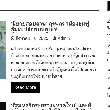
‘นิยายสอบสวน’ ลุงพลฆ่าน้องชมพู่
อุ้มไปปล่อยบนภูเขา!
5
ร
สิงหาคม 18, 2025
Admin
คดี นายไชยพล วิภา หรือ ‘ลุงพล’ หนุ่มใหญ่แห่ง
สิ
บ้านกกกอก อ.ดงหลวง จ.มุกดาหาร ได้ถูกตำรวจขอ
ป
ศาลออกหมายจับโดยกล่าวหาว่าฆ่า ด.ญ.ชมพู่ ด้วย
การลักพาตัวจากพ่อแม่หรือผู้ดูแลนำขึ้นไปปล่อยไว้
บนภูหินเหล็กไฟจนขาดน้ำตาย
‘
Read More
ไ
‘รัฐมนตรีกระทรวงมหาดไทย’ และผู้