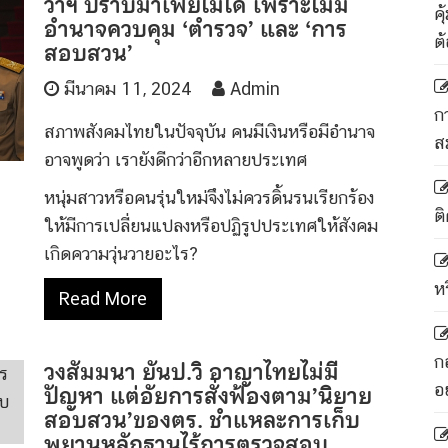
ว่าฯ ปราบมาเฟียไม่ได้ เพราะไม่มี
ค
อำนาจควบคุม ‘ตำรวจ’ และ ‘การ
ต
สอบสวน’
มีนาคม 11, 2024
Admin
ก
สภาพสังคมไทยในปัจจุบัน คนมีเงินหรือมีอำนาจ
ส
อาจพูดว่า เรายังดีกว่าอีกหลายประเทศ
หนุ่มสาวหรือคนรุ่นใหม่จึงไม่ควรดิ้นรนเรียกร้อง
ติ
ให้มีการเปลี่ยนแปลงหรือปฏิรูปประเทศให้สังคม
เกิดความวุ่นวายอะไร?
ห
Read More
ก
วงสัมมนา ยันป.วิ อาญาไทยไม่มี
ปัญหา แต่อัยการสั่งฟ้องตาม’นิยาย
อ
สอบสวน’ของตร. ชำแหละการเก็บ
พยานหลักฐานไร้การตรวจสอบ