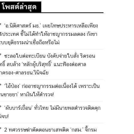
โพสต์ล่าสุด
‘อ.นิติศาสตร์ มธ.’ เผยโทษประหารเหลือเพียง
4ประเทศ ชี้ไม่ได้ทำให้อาชญากรรมลดลง กังขา
ะบบยุติธรรมน่าเชื่อถือหรือไม่
ชะลอใบต่อทะเบียน บังคับจ่ายใบสั่ง ริดรอน
ทธิ์ ลบล้าง ‘หลักผู้บริสุทธิ์’ แนะฟ้องต่อศาล
กครอง-ศาลรธน.วินิจฉัย
‘ไอ้ป๋อง’ ก่ออาชญากรรมต่อเนื่องได้ เพราะเป็น
คนขายยา’ หาเงินให้ตำรวจ!
‘ผับบาร์เถื่อน’ ทั่วไทย ไม่มีนายพลตำรวจติดคุก
ม่จบ!
2 ทศวรรษฆ่าตัดตอนยาเสพติด ‘กสม.’ จี้กรม