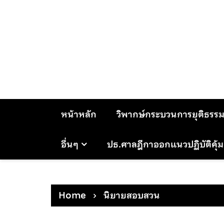
Skip
to
content
หน้าหลัก
วิพากษ์กระบวนการยุติธรร
อื่นๆ
ปธ.ศาลฎีกาออกแนวปฏิบัติคุ้
Home
นิยายสอบสวน