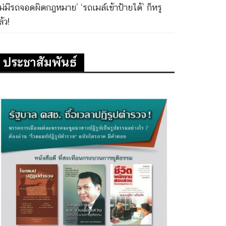
ไม่มีรถจอดผิดกฎหมาย’ ‘รถเมล์เข้าป้ายได้’ ก็หรู
้ว!
ประชาสัมพันธ์