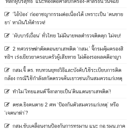
‘หลักผู้บริสุทธิ์’ แนะฟ้องต่อศาลปกครอง-ศาลรธน.วินิจฉัย
‘ไอ้ป๋อง’ ก่ออาชญากรรมต่อเนื่องได้ เพราะเป็น ‘คนขาย
ยา’ หาเงินให้ตำรวจ!
‘ผับบาร์เถื่อน’ ทั่วไทย ไม่มีนายพลตำรวจติดคุก ไม่จบ!
2 ทศวรรษฆ่าตัดตอนยาเสพติด ‘กสม.’ จี้กรมคุ้มครองสิ
ทธิฯ เร่งเยียวยาครอบครัวผู้เสียหาย ไม่ต้องรอผลคดีอาญา
กสม.จี้ ตร. ทบทวนยุทธวิธีและบังคับใช้ระเบียบการติด
กล้อง กรณีใช้กำลังสกัดตรวจค้นเยาวชนเกินสมควรแก่เหตุ
ทำไม’ไทยแลนด์’จึงกลายเป็น’ดินแดนยาเสพติด’!
ตชด.ยิงคนตาย 2 ศพ ‘ป้องกันตัวสมควรแก่เหตุ’ หรือ
‘เจตนาฆ่า’?
กสม.ขับเคลื่อนงานป้องกันการทรมาน แนะ กอ.รมน.ภาค