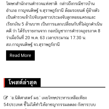
โฆษกสำนักงานตำรวจแห่งชาติ กล่าวถึงกรณีชาวบ้าน
อำเภอ กาญจนดิษฐ์ จ.สุราษฎร์ธานี ล้อมรถยนต์ ผู้อ้างตัว
เป็นตำรวจเข้าไปจับกุมชาวประมงจับลูกหอยแครงและ
เรียกเงิน 5 ล้านบาท เป็นการแลกเปลี่ยนกับที่ไม่ถูกดําเนิน
คดี ว่า ได้รับรายงานจาก กองบัญชาการตำรวจภูธรภาค 8
ว่าเมื่อวันที่ 20 พ.ค. 63 เวลาประมาณ 17.30 น.
สภ.กาญจนดิษฐ์ จว.สุราษฎร์ธานี
Read More
โพสต์ล่าสุด
‘อ.นิติศาสตร์ มธ.’ เผยโทษประหารเหลือเพียง
54ประเทศ ชี้ไม่ได้ทำให้อาชญากรรมลดลง กังขาระบบ