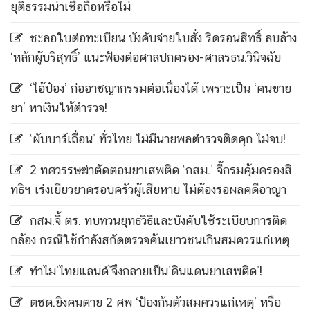
ยุติธรรมน่าเชื่อถือหรือไม่
ชะลอใบต่อทะเบียน บังคับจ่ายใบสั่ง ริดรอนสิทธิ์ ลบล้าง
‘หลักผู้บริสุทธิ์’ แนะฟ้องต่อศาลปกครอง-ศาลรธน.วินิจฉัย
‘ไอ้ป๋อง’ ก่ออาชญากรรมต่อเนื่องได้ เพราะเป็น ‘คนขาย
ยา’ หาเงินให้ตำรวจ!
‘ผับบาร์เถื่อน’ ทั่วไทย ไม่มีนายพลตำรวจติดคุก ไม่จบ!
2 ทศวรรษฆ่าตัดตอนยาเสพติด ‘กสม.’ จี้กรมคุ้มครองสิ
ทธิฯ เร่งเยียวยาครอบครัวผู้เสียหาย ไม่ต้องรอผลคดีอาญา
กสม.จี้ ตร. ทบทวนยุทธวิธีและบังคับใช้ระเบียบการติด
กล้อง กรณีใช้กำลังสกัดตรวจค้นเยาวชนเกินสมควรแก่เหตุ
ทำไม’ไทยแลนด์’จึงกลายเป็น’ดินแดนยาเสพติด’!
ตชด.ยิงคนตาย 2 ศพ ‘ป้องกันตัวสมควรแก่เหตุ’ หรือ