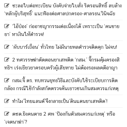
ชะลอใบต่อทะเบียน บังคับจ่ายใบสั่ง ริดรอนสิทธิ์ ลบล้าง
‘หลักผู้บริสุทธิ์’ แนะฟ้องต่อศาลปกครอง-ศาลรธน.วินิจฉัย
‘ไอ้ป๋อง’ ก่ออาชญากรรมต่อเนื่องได้ เพราะเป็น ‘คนขาย
ยา’ หาเงินให้ตำรวจ!
‘ผับบาร์เถื่อน’ ทั่วไทย ไม่มีนายพลตำรวจติดคุก ไม่จบ!
2 ทศวรรษฆ่าตัดตอนยาเสพติด ‘กสม.’ จี้กรมคุ้มครองสิ
ทธิฯ เร่งเยียวยาครอบครัวผู้เสียหาย ไม่ต้องรอผลคดีอาญา
กสม.จี้ ตร. ทบทวนยุทธวิธีและบังคับใช้ระเบียบการติด
กล้อง กรณีใช้กำลังสกัดตรวจค้นเยาวชนเกินสมควรแก่เหตุ
ทำไม’ไทยแลนด์’จึงกลายเป็น’ดินแดนยาเสพติด’!
ตชด.ยิงคนตาย 2 ศพ ‘ป้องกันตัวสมควรแก่เหตุ’ หรือ
‘เจตนาฆ่า’?