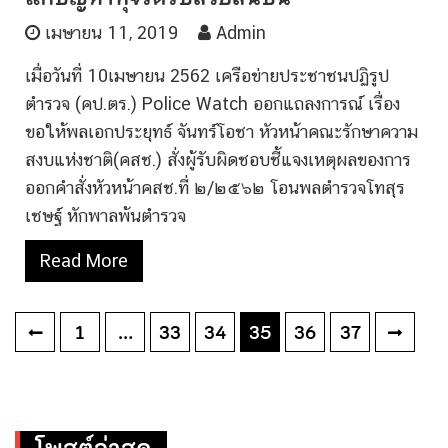
เมษายน 11, 2019
Admin
เมื่อวันที่ 10เมษายน 2562 เครือข่ายประชาชนปฏิรูป
ตำรวจ (คป.ตร.) Police Watch ออกแถลงการณ์ เรื่อง
ขอให้พลเอกประยุทธ์ จันทร์โอชา หัวหน้าคณะรักษาความ
สงบแห่งชาติ(คสช.) สั่งผู้รับผิดชอบชี้แจงเหตุผลของการ
ออกคำสั่งหัวหน้าคสช.ที่ ๒/๒๕๖๒ โอนพลตำรวจโทสุร
เชษฐ์ หักพาลพ้นตำรวจ
Read More
Posts
1
…
33
34
35
36
37
pagination