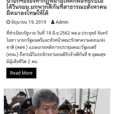
นายกฯขึงขังทำกฎหมายให้ศักดิ์สิทธิ์รับไม่
ได้วินจยย.ยกพวกตีกันที่สาธารณะสั่งหาคน
ผิดมาลงโทษให้ได้
มิถุนายน 19, 2019
Admin
ที่ทำเนียบรัฐบาล วันที่ 18 มิ.ย.2562 พล.อ.ประยุทธ์ จันทร์
โอชา นายกรัฐมนตรีและหัวหน้าคณะรักษาความสงบแห่ง
ชาติ (คสช.) แถลงภายหลังการประชุมคณะรัฐมนตรี
(ครม.) ถึงกรณีวินรถจักรยานยนต์รับจ้างตีกันที่ ซ.อุดมสุข
มีผู้เสียชีวิต 2 คน
Read More