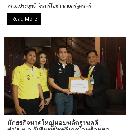
พล.อ.ประยุทธ์ จันทร์โอชา นายกรัฐมนตรี
Read More
นักธุรกิจหาดใหญ่หอบหลักฐานคดี
ฆ่า’ร.ต.อ.วัชรินทร์’ชงดีเอสไอพร้อมขอ