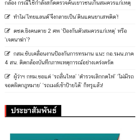
กล้อง กรณีใช้กำลังสกัดตรวจค้นเยาวชนเกินสมควรแก่เหตุ
ทำไม’ไทยแลนด์’จึงกลายเป็น’ดินแดนยาเสพติด’!
ตชด.ยิงคนตาย 2 ศพ ‘ป้องกันตัวสมควรแก่เหตุ’ หรือ
‘เจตนาฆ่า’?
กสม.ขับเคลื่อนงานป้องกันการทรมาน แนะ กอ.รมน.ภาค
4 สน. ติดกล้องบันทึกภาพเหตุการณ์อย่างเคร่งครัด
ผู้ว่าฯ กทม.ขอแค่ ‘รถลื่นไหล’ ‘ตำรวจเลิกกดไฟ’ ‘ไม่มีรถ
จอดผิดกฎหมาย’ ‘รถเมล์เข้าป้ายได้’ ก็หรูแล้ว!
ประชาสัมพันธ์