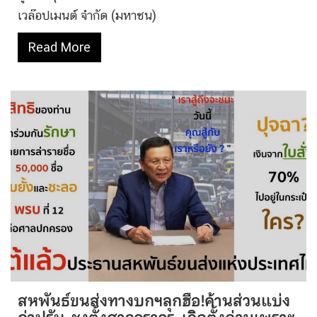
เวล๊อปเมนต์ จำกัด (มหาชน)
Read More
สหพันธ์ขนส่งทางบกฯลุกฮือ!ค้านส่วนแบ่ง