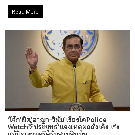
Read More
‘โจ๊ก’ผิด’อาญา-วินัย’เรื่องใดPolice
Watchจี้’ประยุทธ์’แจงเหตุผลสั่งเด้ง เร่ง
แก้ปัญหาทุจริตรับส่วยสินบน