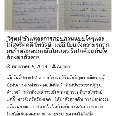
‘วิรุตม์’ชำแหละการสอบสวนแบบโง่ๆและ
ไม่สุจริตคดี’ไพวัลย์ แซ่ลี้’ไปแจ้งความรถถูก
คนร้ายยักยอกกลับโดนตร.รีดไถคับแค้นใจ
ต้องฆ่าตัวตาย
พฤษภาคม 9, 2019
Admin
เมื่อวันที่9พ.ค.62 พ.ต.อ.วิรุตม์ ศิริสวัสดิบุตร อดีตรองผู้
บังคับการจเรตำรวจ คอลัมนิสต์”เสียงประชาชนปฏิรูป
ตำรวจ” กล่าวถึงเหตุการณ์โศกนาฎกรรมที่นายไพวัลย์
แซ่ลี้ ชาวจังหวัดร้อยเอ็ด ได้ฆ่าตัวตายด้วยการปิดห้องรม
ควันจนขาดอากาศหายใจในบ้านพักย่านสมุทรปราการ
โดยได้เขียนจดหมายลาตายระบายความในใจถึง