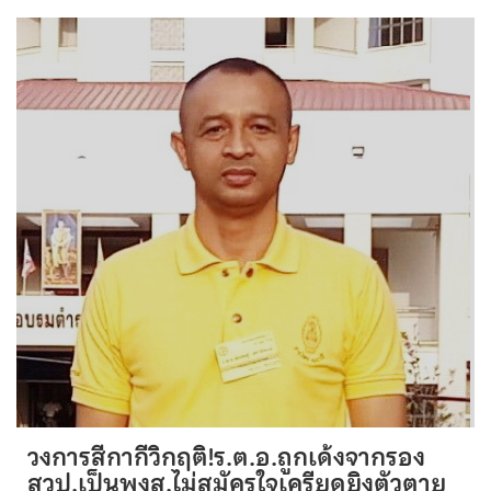
วงการสีกากีวิกฤติ!ร.ต.อ.ถูกเด้งจากรอง
สวป.เป็นพงส.ไม่สมัครใจเครียดยิงตัวตาย