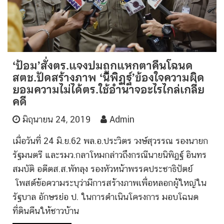
‘ป้อม’สั่งตร.แจงปมถูกแหกตาคืนโฉนด
สตช.ปัดสร้างภาพ ‘นิพิฏฐ์’ข้องใจความผิด
ยอมความไม่ได้ตร.ใช้อำนาจอะไรไกล่เกลี่ย
คดี
มิถุนายน 24, 2019
Admin
เมื่อวันที่ 24 มิ.ย.62 พล.อ.ประวิตร วงษ์สุวรรณ รองนายก
รัฐมนตรี และรมว.กลาโหมกล่าวถึงกรณีนายนิพิฏฐ์ อินทร
สมบัติ อดีตส.ส.พัทลุง รองหัวหน้าพรรคประชาธิปัตย์
โพสต์ข้อความระบุว่ามีการสร้างภาพเพื่อหลอกผู้ใหญ่ใน
รัฐบาล อักษรย่อ ป. ในการดำเนินโครงการ มอบโฉนด
ที่ดินคืนให้ชาวบ้าน