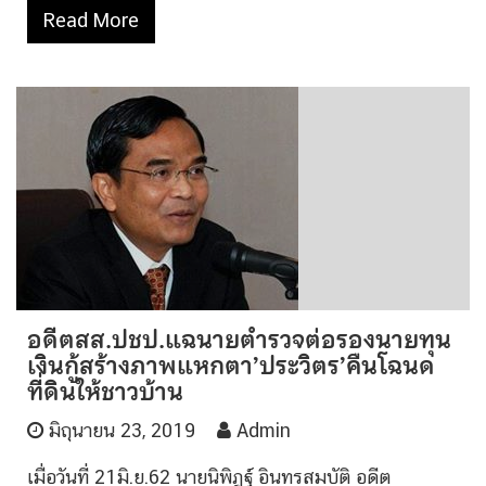
Read More
อดีตสส.ปชป.แฉนายตำรวจต่อรองนายทุน
เงินกู้สร้างภาพแหกตา’ประวิตร’คืนโฉนด
ที่ดินให้ชาวบ้าน
มิถุนายน 23, 2019
Admin
เมื่อวันที่ 21มิ.ย.62 นายนิพิฏฐ์ อินทรสมบัติ อดีต