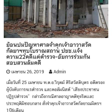
ย้อนปมปัญหาศาลจำคุกเจ้าอาวาสวัด
กัลยาฯทุบโบราณสถาน ปชช.แจ้ง
ความ22คดีแต่ตำรวจ-อัยการร่วมกัน
สอบสวนล้มคดี
เมษายน 26, 2019
Admin
เมื่อวันที่ 25 เมษายน พ.ต.อ.วิรุตม์ ศิริสวัสดิบุตร อดีตรอง
ผู้บังคับการจเรตำรวจ และคอลัมนิสต์ “เสียงประชาชน
ปฏิรูปตำรวจ” กล่าวถึงกรณีศาลอาญาคดีทุจริตเเละ
ประพฤติมิชอบกลาง สั่งจำคุกเจ้าอาวาสวัดกัลยาณมิตรฯ
1ปี6เดือน