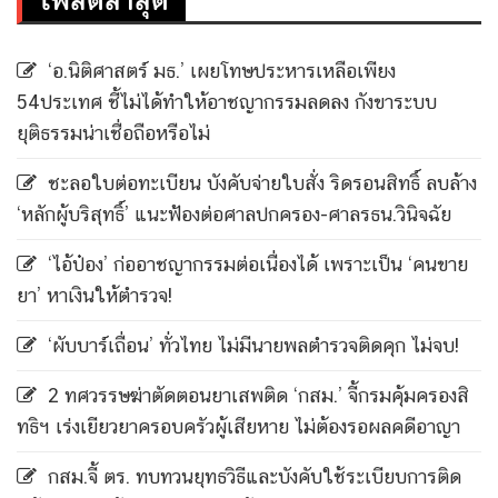
โพสต์ล่าสุด
‘อ.นิติศาสตร์ มธ.’ เผยโทษประหารเหลือเพียง
54ประเทศ ชี้ไม่ได้ทำให้อาชญากรรมลดลง กังขาระบบ
ยุติธรรมน่าเชื่อถือหรือไม่
ชะลอใบต่อทะเบียน บังคับจ่ายใบสั่ง ริดรอนสิทธิ์ ลบล้าง
‘หลักผู้บริสุทธิ์’ แนะฟ้องต่อศาลปกครอง-ศาลรธน.วินิจฉัย
‘ไอ้ป๋อง’ ก่ออาชญากรรมต่อเนื่องได้ เพราะเป็น ‘คนขาย
ยา’ หาเงินให้ตำรวจ!
‘ผับบาร์เถื่อน’ ทั่วไทย ไม่มีนายพลตำรวจติดคุก ไม่จบ!
2 ทศวรรษฆ่าตัดตอนยาเสพติด ‘กสม.’ จี้กรมคุ้มครองสิ
ทธิฯ เร่งเยียวยาครอบครัวผู้เสียหาย ไม่ต้องรอผลคดีอาญา
กสม.จี้ ตร. ทบทวนยุทธวิธีและบังคับใช้ระเบียบการติด