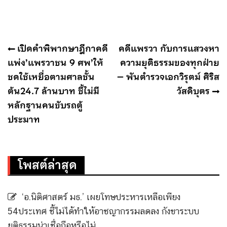
แนะแนว
เปิดคำพิพากษาฎีกาคดี
คดีแพรวา กับการแสวงหา
เรื่อง
แพ่ง’แพรวาชน 9 ศพ’ให้
ความยุติธรรมของทุกฝ่าย
ชดใช้เหยื่อตามศาลชั้น
– พันตำรวจเอกวิรุตม์ ศิริส
ต้น24.7 ล้านบาท ชี้ไม่มี
วัสดิบุตร
หลักฐานคนขับรถตู้
ประมาท
โพสต์ล่าสุด
‘อ.นิติศาสตร์ มธ.’ เผยโทษประหารเหลือเพียง
54ประเทศ ชี้ไม่ได้ทำให้อาชญากรรมลดลง กังขาระบบ
ยุติธรรมน่าเชื่อถือหรือไม่