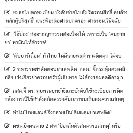
ชะลอใบต่อทะเบียน บังคับจ่ายใบสั่ง ริดรอนสิทธิ์ ลบล้าง
‘หลักผู้บริสุทธิ์’ แนะฟ้องต่อศาลปกครอง-ศาลรธน.วินิจฉัย
‘ไอ้ป๋อง’ ก่ออาชญากรรมต่อเนื่องได้ เพราะเป็น ‘คนขาย
ยา’ หาเงินให้ตำรวจ!
‘ผับบาร์เถื่อน’ ทั่วไทย ไม่มีนายพลตำรวจติดคุก ไม่จบ!
2 ทศวรรษฆ่าตัดตอนยาเสพติด ‘กสม.’ จี้กรมคุ้มครองสิ
ทธิฯ เร่งเยียวยาครอบครัวผู้เสียหาย ไม่ต้องรอผลคดีอาญา
กสม.จี้ ตร. ทบทวนยุทธวิธีและบังคับใช้ระเบียบการติด
กล้อง กรณีใช้กำลังสกัดตรวจค้นเยาวชนเกินสมควรแก่เหตุ
ทำไม’ไทยแลนด์’จึงกลายเป็น’ดินแดนยาเสพติด’!
ตชด.ยิงคนตาย 2 ศพ ‘ป้องกันตัวสมควรแก่เหตุ’ หรือ