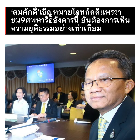
‘สมศักดิ์’เชิญทนายโจทก์คดีแพรวา
ชน9ศพหารืออังคารนี้ ยันต้องการเห็น
ความยุติธรรมอย่างเท่าเทียม