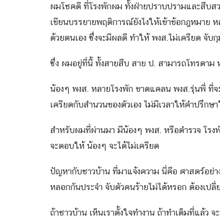
ผมโชคดี ที่โรงพักผม ทั้งฝ่ายปราบปรามและสืบส
เขียนบรรยายพฤติการณ์ยังไงให้เข้าข้อกฎหมาย หลา
ด้วยตนเอง ซึ่งจะมีผลดี ทำให้ พงส.ไม่เครียด จับก
ซึ่ง ผมอยู่ที่นี้ ทั้งสายสืบ สาย ป. สามารถโทรตาม 
น้องๆ พงส. หลายโรงพัก ขาดแคลน พงส.รุ่นพี่ ที่จ
เครียดกับสำนวนของตัวเอง ไม่มีเวลาให้คำปรึกษ
สำหรับผมที่ผ่านมา มีน้องๆ พงส. หรือตำรวจ โรงพ
จะตอบให้ น้องๆ จะได้ไม่เครียด
ปัญหากับชาวบ้าน ที่มาแจ้งความ นี่คือ ศาสตร์อย่าง
หลอกกันประจำ จับตัวคนร้ายไม่ได้หรอก ต้องเปลี่ย
ถ้าชาวบ้าน เห็นเราตั้งใจทำงาน ถ้าทำเต็มที่แล้ว จะ