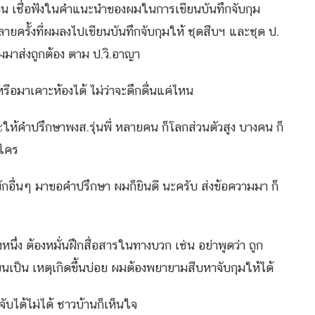
วน เชื่อฟังในคำแนะนำของผมในการเขียนบันทึกจับกุม
ยครั้งที่ผมลงไปเขียนบันทึกจับกุมให้ ชุดสืบฯ และชุด ป.
ุมมาส่งถูกต้อง ตาม ป.วิ.อาญา
หรือมาเคาะห้องได้ ไม่ว่าจะดึกดื่นแค่ไหน
ะให้คำปรึกษาพงส.รุ่นพี่ หลายคน ก็โลกส่วนตัวสูง บางคน ก็
าใคร
ักอื่นๆ มาขอคำปรึกษา ผมก็ยินดี นะครับ ส่งข้อความมา ก็
หนึ่ง ต้องหมั่นฝึกสื่อสารในทางบวก เช่น อย่าพูดว่า ถูก
นเป็น เหตุเกิดขึ้นบ่อย ผมต้องพยายามสืบหาจับกุมให้ได้
จับได้ไม่ได้ ชาวบ้านก็เห็นใจ