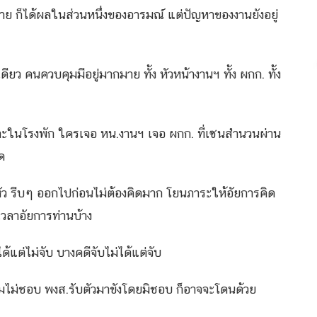
าย ก็ได้ผลในส่วนหนึ่งของอารมณ์ แต่ปัญหาของงานยังอยู่
 คนควบคุมมีอยู่มากมาย ทั้ง หัวหน้างานฯ ทั้ง ผกก. ทั้ง
เฉพาะในโรงพัก ใครเจอ หน.งานฯ เจอ ผกก. ที่เซนสำนวนผ่าน
ยด
วดหัว รีบๆ ออกไปก่อนไม่ต้องคิดมาก โยนภาระให้อัยการคิด
้เวลาอัยการท่านบ้าง
้แต่ไม่จับ บางคดีจับไม่ได้แต่จับ
ุมไม่ชอบ พงส.รับตัวมาขังโดยมิชอบ ก็อาจจะโดนด้วย