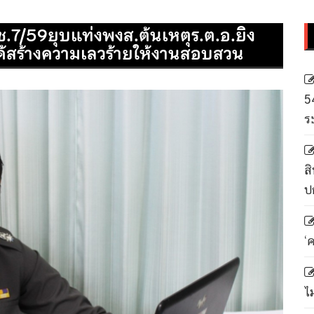
ช.7/59ยุบแท่งพงส.ต้นเหตุร.ต.อ.ยิง
ได้สร้างความเลวร้ายให้งานสอบสวน
5
ร
สิ
ป
‘
ไ