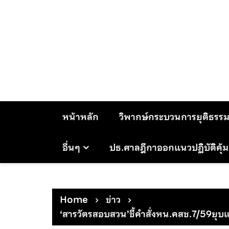
Skip
to
content
หน้าหลัก
วิพากษ์กระบวนการยุติธรร
อื่นๆ
ปธ.ศาลฎีกาออกแนวปฏิบัติคุ้
Home
ข่าว
‘สารวัตรสอบสวน’ชี้คำสั่งหน.คสช.7/59ยุบแ