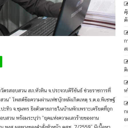
ค
ต
ก
ส
ติ
ารวัตรสอบสวน สภ.หัวหิน จ.ประจวบคีรีขันธ์ ช่วยราชการที่
ห
สวน” โพสต์ข้อความผ่านเฟซบุ๊กหลังเกิดเหตุ ร.ต.อ.พิเชษฐ์
ะทิว จ.ชุมพร ยิงตัวตายภายในบ้านพักเพราะเครียดที่ถูก
ก
บสวน พร้อมระบุว่า “ยุคแห่งความเลวร้ายของงาน
อ
็น พงส.ผลพวงของคำสั่งหัวหน้า คสช. 7/2559” มีเนื้อหา