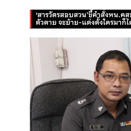
‘สารวัตรสอบสวน’ชี้คำสั่งหน.คส
ตัวตาย จะย้าย-แต่งตั้งใครมาก็