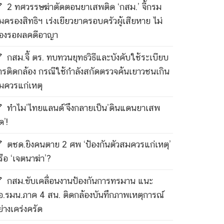
2 ทศวรรษฆ่าตัดตอนยาเสพติด ‘กสม.’ จี้กรม
ุ้มครองสิทธิฯ เร่งเยียวยาครอบครัวผู้เสียหาย ไม่
้องรอผลคดีอาญา
กสม.จี้ ตร. ทบทวนยุทธวิธีและบังคับใช้ระเบียบ
ารติดกล้อง กรณีใช้กำลังสกัดตรวจค้นเยาวชนเกิน
มควรแก่เหตุ
ทำไม’ไทยแลนด์’จึงกลายเป็น’ดินแดนยาเสพ
ด’!
ตชด.ยิงคนตาย 2 ศพ ‘ป้องกันตัวสมควรแก่เหตุ’
รือ ‘เจตนาฆ่า’?
กสม.ขับเคลื่อนงานป้องกันการทรมาน แนะ
อ.รมน.ภาค 4 สน. ติดกล้องบันทึกภาพเหตุการณ์
ย่างเคร่งครัด