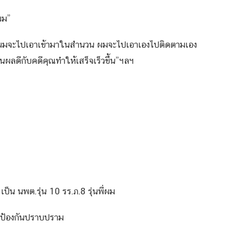
ผม”
ง ผมจะไปเอาเข้ามาในสำนวน ผมจะไปเอาเองไปติดตามเอง
ผลดีกับคดีคุณทำให้เสร็จเร็วขึ้น”ฯลฯ
ป็น นพต.รุ่น 10 รร.ภ.8 รุ่นพี่ผม
ป้องกันปราบปราม