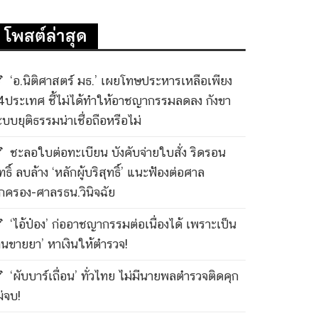
โพสต์ล่าสุด
‘อ.นิติศาสตร์ มธ.’ เผยโทษประหารเหลือเพียง
4ประเทศ ชี้ไม่ได้ทำให้อาชญากรรมลดลง กังขา
ะบบยุติธรรมน่าเชื่อถือหรือไม่
ชะลอใบต่อทะเบียน บังคับจ่ายใบสั่ง ริดรอน
ทธิ์ ลบล้าง ‘หลักผู้บริสุทธิ์’ แนะฟ้องต่อศาล
กครอง-ศาลรธน.วินิจฉัย
‘ไอ้ป๋อง’ ก่ออาชญากรรมต่อเนื่องได้ เพราะเป็น
คนขายยา’ หาเงินให้ตำรวจ!
‘ผับบาร์เถื่อน’ ทั่วไทย ไม่มีนายพลตำรวจติดคุก
ม่จบ!