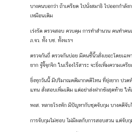
บางคนบอกว่า ถ้าเครียด ไปนั่งสมาธิ ไปออกกำลังก
เหมือนเดิม
เร่งรัด ตรวจสอบ ควบคุม การทำสำนวน คนทำคนเดียว
ภ.จว. ทั้ง บช. ทั้งจเรฯ
ตรวจกันถี่ ตรวจกันบ่อย มีคนชี้นิ้วสั่งเยอะโดย
ยาก จู้จี้จุกจิก ในเรื่องไร้สาระ จะยิ่งเพิ่มความเครี
ยิ่งทุกวันนี้ มีปริมาณคดีมากคดีไหน ที่ยุ่งยาก ป
แทน สั่งสอบเพิ่มเติม แต่อย่าส่งฝากขังสุดท้าย ให
พงส. หลายโรงพัก มีปัญหากับชุดจับกุม บางคดีจับได
การจับกุมไม่ชอบ ไม่มีผลกับการสอบสวน แต่จับก