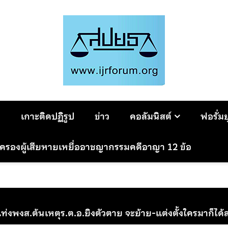
ม
เกาะติดปฏิรูป
ข่าว
คอลัมนิสต์
ฟอรั่ม
มครองผู้เสียหายเหยื่ออาชญากรรมคดีอาญา 12 ข้อ
ท่งพงส.ต้นเหตุร.ต.อ.ยิงตัวตาย จะย้าย-แต่งตั้งใครมาก็ไ