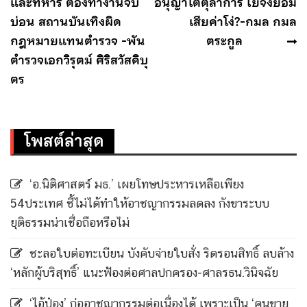
เรื่อง
และทหาร ต้องทำงานจับ
อนุญาโตตุลาการ ไยจึงยอม
บ่อน สถานบันเทิงผิด
เสียค่าโง่?-กมล กมล
กฎหมายแทนตำรวจ -พัน
ตระกูล
ตำรวจเอกวิรุตม์ ศิริสวัสดิบุ
ตร
โพสต์ล่าสุด
‘อ.นิติศาสตร์ มธ.’ เผยโทษประหารเหลือเพียง
54ประเทศ ชี้ไม่ได้ทำให้อาชญากรรมลดลง กังขาระบบ
ยุติธรรมน่าเชื่อถือหรือไม่
ชะลอใบต่อทะเบียน บังคับจ่ายใบสั่ง ริดรอนสิทธิ์ ลบล้าง
‘หลักผู้บริสุทธิ์’ แนะฟ้องต่อศาลปกครอง-ศาลรธน.วินิจฉัย
‘ไอ้ป๋อง’ ก่ออาชญากรรมต่อเนื่องได้ เพราะเป็น ‘คนขาย