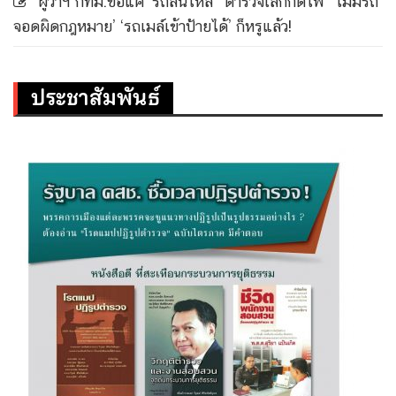
ผู้ว่าฯ กทม.ขอแค่ ‘รถลื่นไหล’ ‘ตำรวจเลิกกดไฟ’ ‘ไม่มีรถ
จอดผิดกฎหมาย’ ‘รถเมล์เข้าป้ายได้’ ก็หรูแล้ว!
ประชาสัมพันธ์