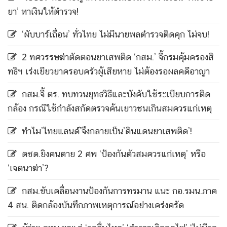
ยา’ หาเงินให้ตำรวจ!
‘ผับบาร์เถื่อน’ ทั่วไทย ไม่มีนายพลตำรวจติดคุก ไม่จบ!
2 ทศวรรษฆ่าตัดตอนยาเสพติด ‘กสม.’ จี้กรมคุ้มครองสิ
ทธิฯ เร่งเยียวยาครอบครัวผู้เสียหาย ไม่ต้องรอผลคดีอาญา
กสม.จี้ ตร. ทบทวนยุทธวิธีและบังคับใช้ระเบียบการติด
กล้อง กรณีใช้กำลังสกัดตรวจค้นเยาวชนเกินสมควรแก่เหตุ
ทำไม’ไทยแลนด์’จึงกลายเป็น’ดินแดนยาเสพติด’!
ตชด.ยิงคนตาย 2 ศพ ‘ป้องกันตัวสมควรแก่เหตุ’ หรือ
‘เจตนาฆ่า’?
กสม.ขับเคลื่อนงานป้องกันการทรมาน แนะ กอ.รมน.ภาค
4 สน. ติดกล้องบันทึกภาพเหตุการณ์อย่างเคร่งครัด