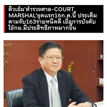
ติวเข้ม’ตำรวจศาล-COURT
MARSHAL’ชุดแรก16ก.ค.นี้ ประเดิม
ตามจับ163รายหนีคดี เชื่อการบังคับ
ใช้กม.มีประสิทธิภาพมากขึ้น