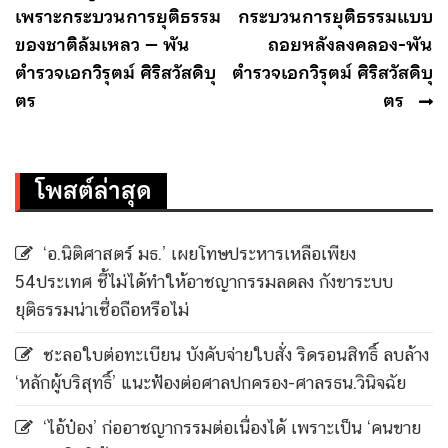
เรื่อง
เพราะกระบวนการยุติธรรม
กระบวนการยุติธรรมแบบ
ของชาติล้มเหลว – พัน
ถอยหลังลงคลอง-พัน
ตำรวจเอกวิรุตม์ ศิริสวัสดิบุ
ตำรวจเอกวิรุตม์ ศิริสวัสดิบุ
ตร
ตร
โพสต์ล่าสุด
‘อ.นิติศาสตร์ มธ.’ เผยโทษประหารเหลือเพียง
54ประเทศ ชี้ไม่ได้ทำให้อาชญากรรมลดลง กังขาระบบ
ยุติธรรมน่าเชื่อถือหรือไม่
ชะลอใบต่อทะเบียน บังคับจ่ายใบสั่ง ริดรอนสิทธิ์ ลบล้าง
‘หลักผู้บริสุทธิ์’ แนะฟ้องต่อศาลปกครอง-ศาลรธน.วินิจฉัย
‘ไอ้ป๋อง’ ก่ออาชญากรรมต่อเนื่องได้ เพราะเป็น ‘คนขาย