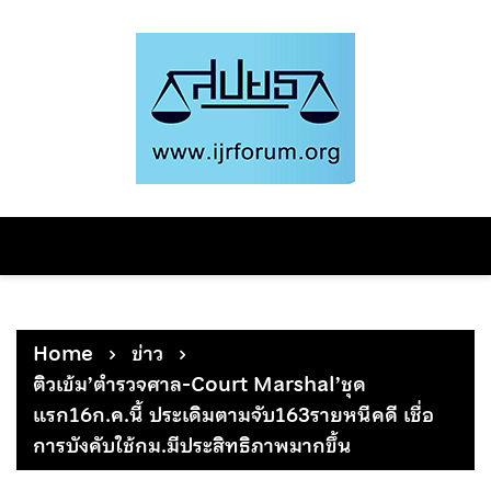
Skip
to
content
Home
ข่าว
ติวเข้ม’ตำรวจศาล-Court Marshal’ชุด
แรก16ก.ค.นี้ ประเดิมตามจับ163รายหนีคดี เชื่อ
การบังคับใช้กม.มีประสิทธิภาพมากขึ้น