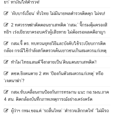
ยา’ หาเงินให้ตำรวจ!
‘ผับบาร์เถื่อน’ ทั่วไทย ไม่มีนายพลตำรวจติดคุก ไม่จบ!
2 ทศวรรษฆ่าตัดตอนยาเสพติด ‘กสม.’ จี้กรมคุ้มครองสิ
ทธิฯ เร่งเยียวยาครอบครัวผู้เสียหาย ไม่ต้องรอผลคดีอาญา
กสม.จี้ ตร. ทบทวนยุทธวิธีและบังคับใช้ระเบียบการติด
กล้อง กรณีใช้กำลังสกัดตรวจค้นเยาวชนเกินสมควรแก่เหตุ
ทำไม’ไทยแลนด์’จึงกลายเป็น’ดินแดนยาเสพติด’!
ตชด.ยิงคนตาย 2 ศพ ‘ป้องกันตัวสมควรแก่เหตุ’ หรือ
‘เจตนาฆ่า’?
กสม.ขับเคลื่อนงานป้องกันการทรมาน แนะ กอ.รมน.ภาค
4 สน. ติดกล้องบันทึกภาพเหตุการณ์อย่างเคร่งครัด
ผู้ว่าฯ กทม.ขอแค่ ‘รถลื่นไหล’ ‘ตำรวจเลิกกดไฟ’ ‘ไม่มีรถ