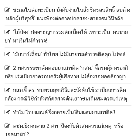
ชะลอใบต่อทะเบียน บังคับจ่ายใบสั่ง ริดรอนสิทธิ์ ลบล้าง
‘หลักผู้บริสุทธิ์’ แนะฟ้องต่อศาลปกครอง-ศาลรธน.วินิจฉัย
‘ไอ้ป๋อง’ ก่ออาชญากรรมต่อเนื่องได้ เพราะเป็น ‘คนขาย
ยา’ หาเงินให้ตำรวจ!
‘ผับบาร์เถื่อน’ ทั่วไทย ไม่มีนายพลตำรวจติดคุก ไม่จบ!
2 ทศวรรษฆ่าตัดตอนยาเสพติด ‘กสม.’ จี้กรมคุ้มครองสิ
ทธิฯ เร่งเยียวยาครอบครัวผู้เสียหาย ไม่ต้องรอผลคดีอาญา
กสม.จี้ ตร. ทบทวนยุทธวิธีและบังคับใช้ระเบียบการติด
กล้อง กรณีใช้กำลังสกัดตรวจค้นเยาวชนเกินสมควรแก่เหตุ
ทำไม’ไทยแลนด์’จึงกลายเป็น’ดินแดนยาเสพติด’!
ตชด.ยิงคนตาย 2 ศพ ‘ป้องกันตัวสมควรแก่เหตุ’ หรือ
‘เจตนาฆ่า’?