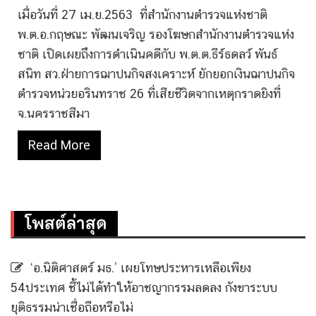
เมื่อวันที่ 27 เม.ย.2563 ที่สำนักงานตำรวจแห่งชาติ
พ.ต.อ.กฤษณะ พัฒนเจริญ รองโฆษกสำนักงานตำรวจแห่ง
ชาติ เปิดเผยถึงการดำเนินคดีกับ พ.ต.ต.ธีร์ธดลว์ พันธ์
สนิท สว.ฝ่ายการฌาปนกิจสงเคราะห์ ยักยอกเงินฌาปนกิจ
ตำรวจหน่วยอรินทราช 26 ที่เสียชีวิตจากเหตุกราดยิงที่
จ.นครราชสีมา
Read More
โพสต์ล่าสุด
‘อ.นิติศาสตร์ มธ.’ เผยโทษประหารเหลือเพียง
54ประเทศ ชี้ไม่ได้ทำให้อาชญากรรมลดลง กังขาระบบ
ยุติธรรมน่าเชื่อถือหรือไม่