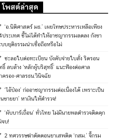
โพสต์ล่าสุด
‘อ.นิติศาสตร์ มธ.’ เผยโทษประหารเหลือเพียง
4ประเทศ ชี้ไม่ได้ทำให้อาชญากรรมลดลง กังขา
ะบบยุติธรรมน่าเชื่อถือหรือไม่
ชะลอใบต่อทะเบียน บังคับจ่ายใบสั่ง ริดรอน
ทธิ์ ลบล้าง ‘หลักผู้บริสุทธิ์’ แนะฟ้องต่อศาล
กครอง-ศาลรธน.วินิจฉัย
‘ไอ้ป๋อง’ ก่ออาชญากรรมต่อเนื่องได้ เพราะเป็น
คนขายยา’ หาเงินให้ตำรวจ!
‘ผับบาร์เถื่อน’ ทั่วไทย ไม่มีนายพลตำรวจติดคุก
ม่จบ!
2 ทศวรรษฆ่าตัดตอนยาเสพติด ‘กสม.’ จี้กรม