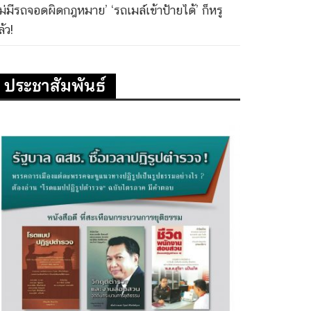
ไม่มีรถจอดผิดกฎหมาย’ ‘รถเมล์เข้าป้ายได้’ ก็หรู
้ว!
ประชาสัมพันธ์