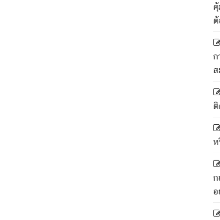
ค
ต
ก
ส
ติ
ห
ก
อ