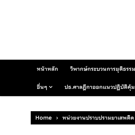
Skip
to
content
หน้าหลัก
วิพากษ์กระบวนการยุติธรร
อื่นๆ
ปธ.ศาลฎีกาออกแนวปฏิบัติคุ้
Home
หน่วยงานปราบปรามยาเสพติด