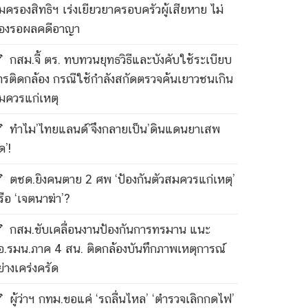
ุ้มครองสิทธิฯ เร่งเยียวยาครอบครัวผู้เสียหาย ไม่
้องรอผลคดีอาญา
กสม.จี้ ตร. ทบทวนยุทธวิธีและบังคับใช้ระเบียบ
ารติดกล้อง กรณีใช้กำลังสกัดตรวจค้นเยาวชนเกิน
มควรแก่เหตุ
ทำไม’ไทยแลนด์’จึงกลายเป็น’ดินแดนยาเสพ
ด’!
ตชด.ยิงคนตาย 2 ศพ ‘ป้องกันตัวสมควรแก่เหตุ’
รือ ‘เจตนาฆ่า’?
กสม.ขับเคลื่อนงานป้องกันการทรมาน แนะ
อ.รมน.ภาค 4 สน. ติดกล้องบันทึกภาพเหตุการณ์
ย่างเคร่งครัด
ผู้ว่าฯ กทม.ขอแค่ ‘รถลื่นไหล’ ‘ตำรวจเลิกกดไฟ’