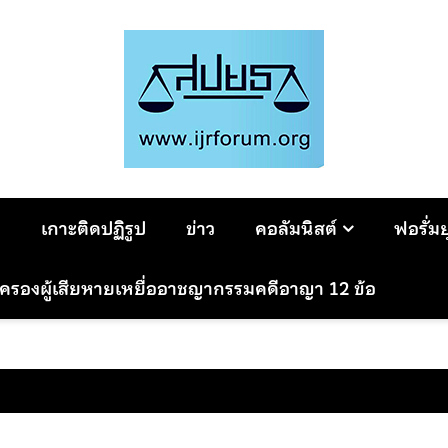
ม
เกาะติดปฏิรูป
ข่าว
คอลัมนิสต์
ฟอรั่ม
มครองผู้เสียหายเหยื่ออาชญากรรมคดีอาญา 12 ข้อ