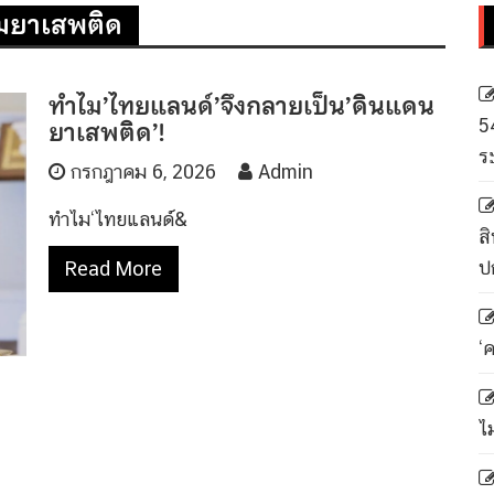
มยาเสพติด
ทำไม’ไทยแลนด์’จึงกลายเป็น’ดินแดน
ยาเสพติด’!
5
ร
กรกฎาคม 6, 2026
Admin
ทำไม‘ไทยแลนด์&
สิ
ป
Read More
‘
ไ