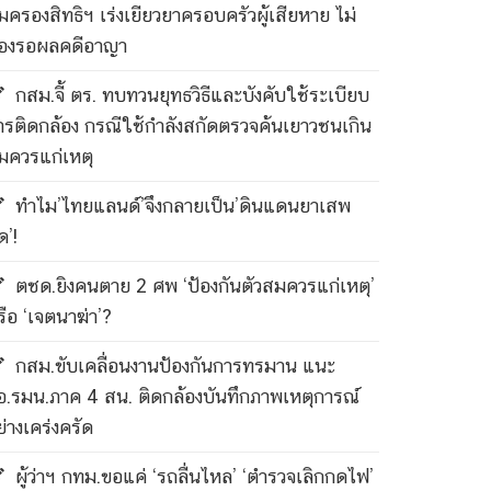
ุ้มครองสิทธิฯ เร่งเยียวยาครอบครัวผู้เสียหาย ไม่
้องรอผลคดีอาญา
กสม.จี้ ตร. ทบทวนยุทธวิธีและบังคับใช้ระเบียบ
ารติดกล้อง กรณีใช้กำลังสกัดตรวจค้นเยาวชนเกิน
มควรแก่เหตุ
ทำไม’ไทยแลนด์’จึงกลายเป็น’ดินแดนยาเสพ
ด’!
ตชด.ยิงคนตาย 2 ศพ ‘ป้องกันตัวสมควรแก่เหตุ’
รือ ‘เจตนาฆ่า’?
กสม.ขับเคลื่อนงานป้องกันการทรมาน แนะ
อ.รมน.ภาค 4 สน. ติดกล้องบันทึกภาพเหตุการณ์
ย่างเคร่งครัด
ผู้ว่าฯ กทม.ขอแค่ ‘รถลื่นไหล’ ‘ตำรวจเลิกกดไฟ’