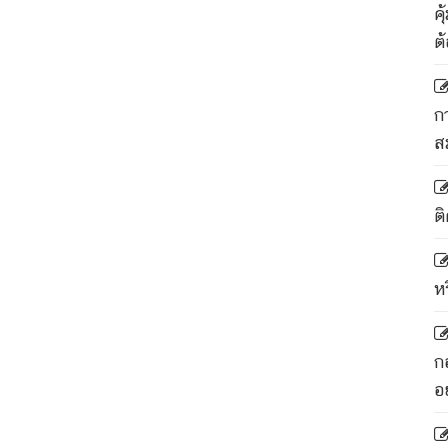
ค
ต
ก
ส
ติ
ห
ก
อ