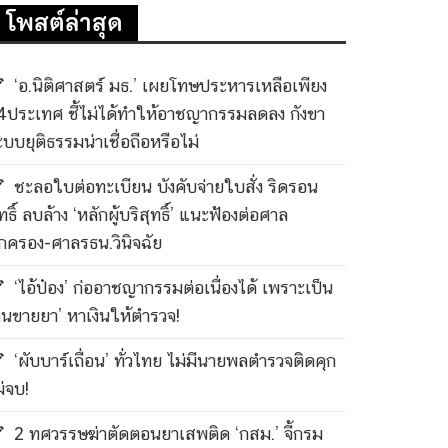
โพสต์ล่าสุด
‘อ.นิติศาสตร์ มธ.’ เผยโทษประหารเหลือเพียง
4ประเทศ ชี้ไม่ได้ทำให้อาชญากรรมลดลง กังขา
ะบบยุติธรรมน่าเชื่อถือหรือไม่
ชะลอใบต่อทะเบียน บังคับจ่ายใบสั่ง ริดรอน
ทธิ์ ลบล้าง ‘หลักผู้บริสุทธิ์’ แนะฟ้องต่อศาล
กครอง-ศาลรธน.วินิจฉัย
‘ไอ้ป๋อง’ ก่ออาชญากรรมต่อเนื่องได้ เพราะเป็น
คนขายยา’ หาเงินให้ตำรวจ!
‘ผับบาร์เถื่อน’ ทั่วไทย ไม่มีนายพลตำรวจติดคุก
ม่จบ!
2 ทศวรรษฆ่าตัดตอนยาเสพติด ‘กสม.’ จี้กรม