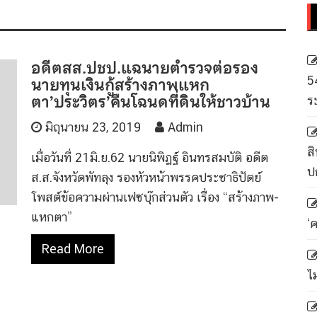
อดีตสส.ปชป.แฉนายตำรวจต่อรอง
นายทุนเงินกู้สร้างภาพแหก
5
ตา’ประวิตร’คืนโฉนดที่ดินให้ชาวบ้าน
ร
มิถุนายน 23, 2019
Admin
สิ
เมื่อวันที่ 21มิ.ย.62 นายนิพิฏฐ์ อินทรสมบัติ อดีต
ป
ส.ส.จังหวัดพัทลุง รองหัวหน้าพรรคประชาธิปัตย์
โพสต์ข้อความผ่านเฟซบุ๊กส่วนตัว เรื่อง “สร้างภาพ-
แหกตา”
‘
Read More
ไ