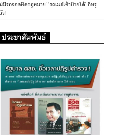
ไม่มีรถจอดผิดกฎหมาย’ ‘รถเมล์เข้าป้ายได้’ ก็หรู
้ว!
ประชาสัมพันธ์