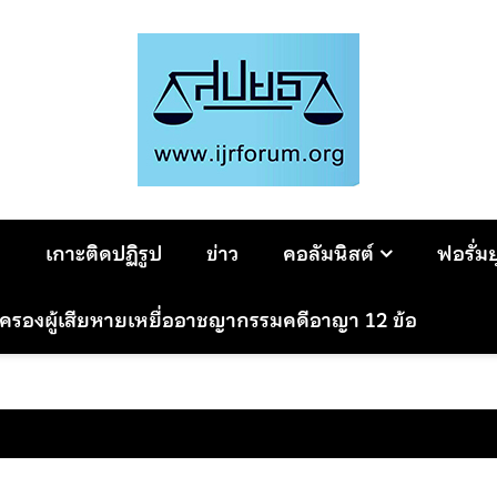
ม
เกาะติดปฏิรูป
ข่าว
คอลัมนิสต์
ฟอรั่ม
มครองผู้เสียหายเหยื่ออาชญากรรมคดีอาญา 12 ข้อ