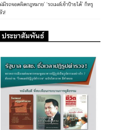
ไม่มีรถจอดผิดกฎหมาย’ ‘รถเมล์เข้าป้ายได้’ ก็หรู
้ว!
ประชาสัมพันธ์