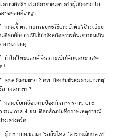
ุ้มครองสิทธิฯ เร่งเยียวยาครอบครัวผู้เสียหาย ไม่
้องรอผลคดีอาญา
กสม.จี้ ตร. ทบทวนยุทธวิธีและบังคับใช้ระเบียบ
ารติดกล้อง กรณีใช้กำลังสกัดตรวจค้นเยาวชนเกิน
มควรแก่เหตุ
ทำไม’ไทยแลนด์’จึงกลายเป็น’ดินแดนยาเสพ
ด’!
ตชด.ยิงคนตาย 2 ศพ ‘ป้องกันตัวสมควรแก่เหตุ’
รือ ‘เจตนาฆ่า’?
กสม.ขับเคลื่อนงานป้องกันการทรมาน แนะ
อ.รมน.ภาค 4 สน. ติดกล้องบันทึกภาพเหตุการณ์
ย่างเคร่งครัด
ผู้ว่าฯ กทม.ขอแค่ ‘รถลื่นไหล’ ‘ตำรวจเลิกกดไฟ’