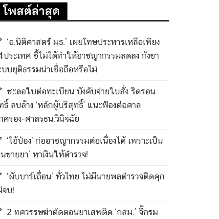
โพสต์ล่าสุด
‘อ.นิติศาสตร์ มธ.’ เผยโทษประหารเหลือเพียง
4ประเทศ ชี้ไม่ได้ทำให้อาชญากรรมลดลง กังขา
ะบบยุติธรรมน่าเชื่อถือหรือไม่
ชะลอใบต่อทะเบียน บังคับจ่ายใบสั่ง ริดรอน
ทธิ์ ลบล้าง ‘หลักผู้บริสุทธิ์’ แนะฟ้องต่อศาล
กครอง-ศาลรธน.วินิจฉัย
‘ไอ้ป๋อง’ ก่ออาชญากรรมต่อเนื่องได้ เพราะเป็น
คนขายยา’ หาเงินให้ตำรวจ!
‘ผับบาร์เถื่อน’ ทั่วไทย ไม่มีนายพลตำรวจติดคุก
ม่จบ!
2 ทศวรรษฆ่าตัดตอนยาเสพติด ‘กสม.’ จี้กรม