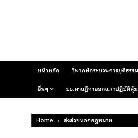
Skip
to
content
หน้าหลัก
วิพากษ์กระบวนการยุติธรร
อื่นๆ
ปธ.ศาลฎีกาออกแนวปฏิบัติคุ้
Home
ส่งส่วยนอกกฎหมาย