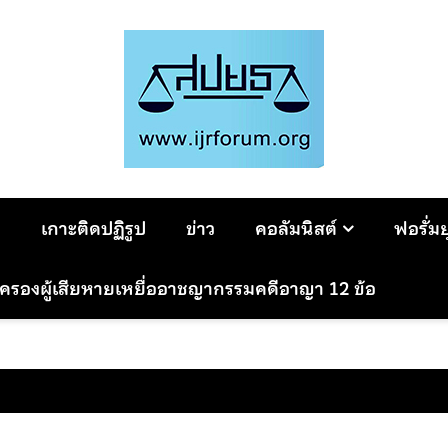
ม
เกาะติดปฏิรูป
ข่าว
คอลัมนิสต์
ฟอรั่ม
มครองผู้เสียหายเหยื่ออาชญากรรมคดีอาญา 12 ข้อ