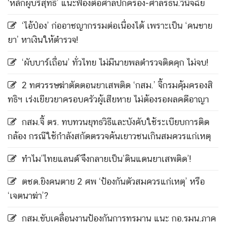
‘หลักผู้บริสุทธิ์’ แนะฟ้องต่อศาลปกครอง-ศาลรธน.วินิจฉัย
‘ไอ้ป๋อง’ ก่ออาชญากรรมต่อเนื่องได้ เพราะเป็น ‘คนขาย
ยา’ หาเงินให้ตำรวจ!
‘ผับบาร์เถื่อน’ ทั่วไทย ไม่มีนายพลตำรวจติดคุก ไม่จบ!
2 ทศวรรษฆ่าตัดตอนยาเสพติด ‘กสม.’ จี้กรมคุ้มครองสิ
ทธิฯ เร่งเยียวยาครอบครัวผู้เสียหาย ไม่ต้องรอผลคดีอาญา
กสม.จี้ ตร. ทบทวนยุทธวิธีและบังคับใช้ระเบียบการติด
กล้อง กรณีใช้กำลังสกัดตรวจค้นเยาวชนเกินสมควรแก่เหตุ
ทำไม’ไทยแลนด์’จึงกลายเป็น’ดินแดนยาเสพติด’!
ตชด.ยิงคนตาย 2 ศพ ‘ป้องกันตัวสมควรแก่เหตุ’ หรือ
‘เจตนาฆ่า’?
กสม.ขับเคลื่อนงานป้องกันการทรมาน แนะ กอ.รมน.ภาค