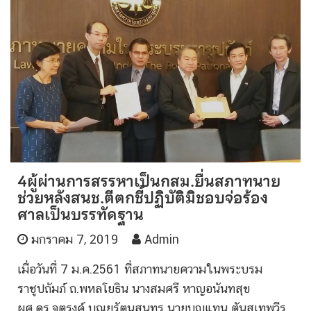
4ผู้ผ่านการสรรหาเป็นกสม.ยื่นสภาทนาย
ช่วยหลังสนช.ตีตกชี้ปฏิบัติมิชอบจ่อร้อง
ศาลเป็นบรรทัดฐาน
มกราคม 7, 2019
Admin
เมื่อวันที่ 7 ม.ค.2561 ที่สภาทนายความในพระบรม
ราชูปถัมภ์ ถ.พหลโยธิน นางสมศรี หาญอนันทสุข
ผศ.ดร.จตุรงค์ บุณยรัตนสุนทร นายบุญแทน ตันสุเทพวีร