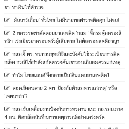
ยา’ หาเงินให้ตำรวจ!
‘ผับบาร์เถื่อน’ ทั่วไทย ไม่มีนายพลตำรวจติดคุก ไม่จบ!
2 ทศวรรษฆ่าตัดตอนยาเสพติด ‘กสม.’ จี้กรมคุ้มครองสิ
ทธิฯ เร่งเยียวยาครอบครัวผู้เสียหาย ไม่ต้องรอผลคดีอาญา
กสม.จี้ ตร. ทบทวนยุทธวิธีและบังคับใช้ระเบียบการติด
กล้อง กรณีใช้กำลังสกัดตรวจค้นเยาวชนเกินสมควรแก่เหตุ
ทำไม’ไทยแลนด์’จึงกลายเป็น’ดินแดนยาเสพติด’!
ตชด.ยิงคนตาย 2 ศพ ‘ป้องกันตัวสมควรแก่เหตุ’ หรือ
‘เจตนาฆ่า’?
กสม.ขับเคลื่อนงานป้องกันการทรมาน แนะ กอ.รมน.ภาค
4 สน. ติดกล้องบันทึกภาพเหตุการณ์อย่างเคร่งครัด