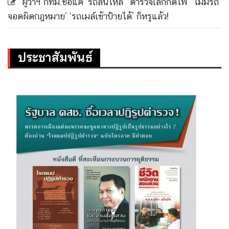
ผู้ว่าฯ กทม.ขอแค่ ‘รถลื่นไหล’ ‘ตำรวจเลิกกดไฟ’ ‘ไม่มีรถ
จอดผิดกฎหมาย’ ‘รถเมล์เข้าป้ายได้’ ก็หรูแล้ว!
ประชาสัมพันธ์