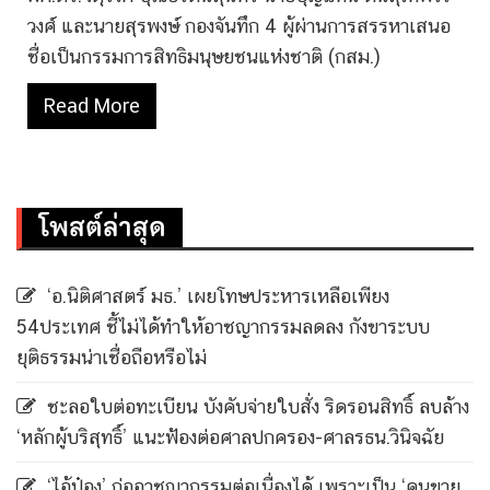
วงศ์ และนายสุรพงษ์ กองจันทึก 4 ผู้ผ่านการสรรหาเสนอ
ชื่อเป็นกรรมการสิทธิมนุษยชนแห่งชาติ (กสม.)
Read More
โพสต์ล่าสุด
‘อ.นิติศาสตร์ มธ.’ เผยโทษประหารเหลือเพียง
54ประเทศ ชี้ไม่ได้ทำให้อาชญากรรมลดลง กังขาระบบ
ยุติธรรมน่าเชื่อถือหรือไม่
ชะลอใบต่อทะเบียน บังคับจ่ายใบสั่ง ริดรอนสิทธิ์ ลบล้าง
‘หลักผู้บริสุทธิ์’ แนะฟ้องต่อศาลปกครอง-ศาลรธน.วินิจฉัย
‘ไอ้ป๋อง’ ก่ออาชญากรรมต่อเนื่องได้ เพราะเป็น ‘คนขาย