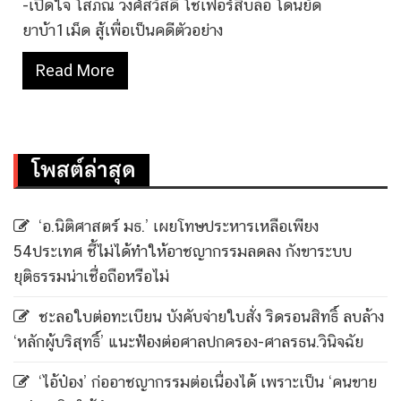
-เปิดใจ โสภณ วงศ์สวัสดิ์ โชเฟอร์สิบล้อ โดนยัด
ยาบ้า1เม็ด สู้เพื่อเป็นคดีตัวอย่าง
Read More
โพสต์ล่าสุด
‘อ.นิติศาสตร์ มธ.’ เผยโทษประหารเหลือเพียง
54ประเทศ ชี้ไม่ได้ทำให้อาชญากรรมลดลง กังขาระบบ
ยุติธรรมน่าเชื่อถือหรือไม่
ชะลอใบต่อทะเบียน บังคับจ่ายใบสั่ง ริดรอนสิทธิ์ ลบล้าง
‘หลักผู้บริสุทธิ์’ แนะฟ้องต่อศาลปกครอง-ศาลรธน.วินิจฉัย
‘ไอ้ป๋อง’ ก่ออาชญากรรมต่อเนื่องได้ เพราะเป็น ‘คนขาย