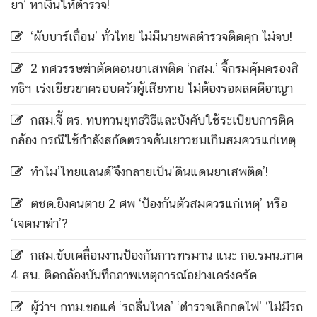
ยา’ หาเงินให้ตำรวจ!
‘ผับบาร์เถื่อน’ ทั่วไทย ไม่มีนายพลตำรวจติดคุก ไม่จบ!
2 ทศวรรษฆ่าตัดตอนยาเสพติด ‘กสม.’ จี้กรมคุ้มครองสิ
ทธิฯ เร่งเยียวยาครอบครัวผู้เสียหาย ไม่ต้องรอผลคดีอาญา
กสม.จี้ ตร. ทบทวนยุทธวิธีและบังคับใช้ระเบียบการติด
กล้อง กรณีใช้กำลังสกัดตรวจค้นเยาวชนเกินสมควรแก่เหตุ
ทำไม’ไทยแลนด์’จึงกลายเป็น’ดินแดนยาเสพติด’!
ตชด.ยิงคนตาย 2 ศพ ‘ป้องกันตัวสมควรแก่เหตุ’ หรือ
‘เจตนาฆ่า’?
กสม.ขับเคลื่อนงานป้องกันการทรมาน แนะ กอ.รมน.ภาค
4 สน. ติดกล้องบันทึกภาพเหตุการณ์อย่างเคร่งครัด
ผู้ว่าฯ กทม.ขอแค่ ‘รถลื่นไหล’ ‘ตำรวจเลิกกดไฟ’ ‘ไม่มีรถ