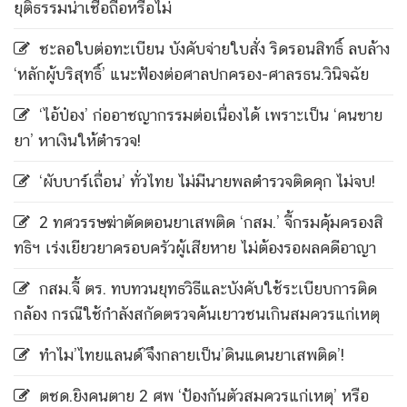
ยุติธรรมน่าเชื่อถือหรือไม่
ชะลอใบต่อทะเบียน บังคับจ่ายใบสั่ง ริดรอนสิทธิ์ ลบล้าง
‘หลักผู้บริสุทธิ์’ แนะฟ้องต่อศาลปกครอง-ศาลรธน.วินิจฉัย
‘ไอ้ป๋อง’ ก่ออาชญากรรมต่อเนื่องได้ เพราะเป็น ‘คนขาย
ยา’ หาเงินให้ตำรวจ!
‘ผับบาร์เถื่อน’ ทั่วไทย ไม่มีนายพลตำรวจติดคุก ไม่จบ!
2 ทศวรรษฆ่าตัดตอนยาเสพติด ‘กสม.’ จี้กรมคุ้มครองสิ
ทธิฯ เร่งเยียวยาครอบครัวผู้เสียหาย ไม่ต้องรอผลคดีอาญา
กสม.จี้ ตร. ทบทวนยุทธวิธีและบังคับใช้ระเบียบการติด
กล้อง กรณีใช้กำลังสกัดตรวจค้นเยาวชนเกินสมควรแก่เหตุ
ทำไม’ไทยแลนด์’จึงกลายเป็น’ดินแดนยาเสพติด’!
ตชด.ยิงคนตาย 2 ศพ ‘ป้องกันตัวสมควรแก่เหตุ’ หรือ