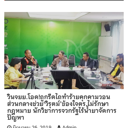
วินจยย.โอด!ถูกรีดไถทำร้ายคุกคามวอน
ส่วนกลางช่วย‘วิรุตม์’ข้องใจตร.ไม่รักษา
กฎหมาย นักวิชาการจวกรัฐไร้น้ำยาจัดการ
ปัญหา
มิถุนายน 26, 2019
Admin