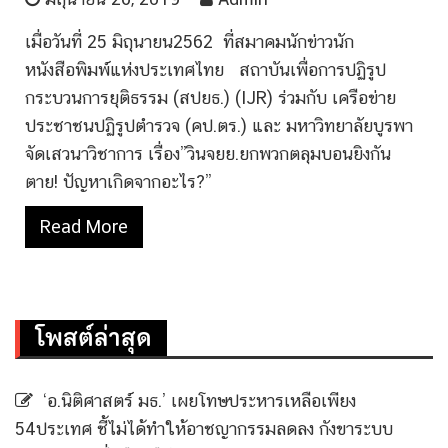
เมื่อวันที่ 25 มิถุนายน2562 ที่สมาคมนักข่าวนัก
หนังสือพิมพ์แห่งประเทศไทย สถาบันเพื่อการปฏิรูป
กระบวนการยุติธรรม (สปยธ.) (IJR) ร่วมกับ เครือข่าย
ประชาชนปฏิรูปตำรวจ (คป.ตร.) และ มหาวิทยาลัยบูรพา
จัดเสวนาวิชาการ เรื่อง”วินจยย.ยกพวกตลุมบอนยิงกัน
ตาย! ปัญหาเกิดจากอะไร?”
Read More
โพสต์ล่าสุด
‘อ.นิติศาสตร์ มธ.’ เผยโทษประหารเหลือเพียง
54ประเทศ ชี้ไม่ได้ทำให้อาชญากรรมลดลง กังขาระบบ