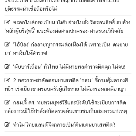
54ประเทศ ชี้ไม่ได้ทำให้อาชญากรรมลดลง กังขาระบบ
ยุติธรรมน่าเชื่อถือหรือไม่
ชะลอใบต่อทะเบียน บังคับจ่ายใบสั่ง ริดรอนสิทธิ์ ลบล้าง
‘หลักผู้บริสุทธิ์’ แนะฟ้องต่อศาลปกครอง-ศาลรธน.วินิจฉัย
‘ไอ้ป๋อง’ ก่ออาชญากรรมต่อเนื่องได้ เพราะเป็น ‘คนขาย
ยา’ หาเงินให้ตำรวจ!
‘ผับบาร์เถื่อน’ ทั่วไทย ไม่มีนายพลตำรวจติดคุก ไม่จบ!
2 ทศวรรษฆ่าตัดตอนยาเสพติด ‘กสม.’ จี้กรมคุ้มครองสิ
ทธิฯ เร่งเยียวยาครอบครัวผู้เสียหาย ไม่ต้องรอผลคดีอาญา
กสม.จี้ ตร. ทบทวนยุทธวิธีและบังคับใช้ระเบียบการติด
กล้อง กรณีใช้กำลังสกัดตรวจค้นเยาวชนเกินสมควรแก่เหตุ
ทำไม’ไทยแลนด์’จึงกลายเป็น’ดินแดนยาเสพติด’!