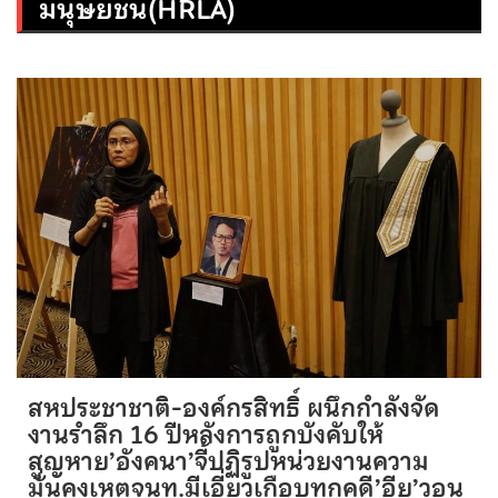
มนุษยชน(HRLA)
สหประชาชาติ-องค์กรสิทธิ์ ผนึกกำลังจัด
งานรำลึก 16 ปีหลังการถูกบังคับให้
สูญหาย’อังคนา’จี้ปฏิรูปหน่วยงานความ
มั่นคงเหตุจนท.มีเอี่ยวเกือบทุกคดี’อียู’วอน