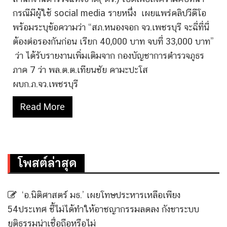
กรณีมีผู้ใช้ social media รายหนึ่ง เผยแพร่คลิปวีดีโอ
พร้อมระบุข้อความว่า “สภ.หนองจอก จว.เพชรบุรี จะฉี่ที่นี่
ต้องต่อรองกันก่อน เรียก 40,000 บาท จบที่ 33,000 บาท”
ว่า ได้รับรายงานเพิ่มเติมจาก กองบัญชาการตำรวจภูธร
ภาค 7 ว่า พล.ต.ต.เทียนชัย คามะปะโส
ผบก.ภ.จว.เพชรบุรี
Read More
โพสต์ล่าสุด
‘อ.นิติศาสตร์ มธ.’ เผยโทษประหารเหลือเพียง
54ประเทศ ชี้ไม่ได้ทำให้อาชญากรรมลดลง กังขาระบบ
ยุติธรรมน่าเชื่อถือหรือไม่