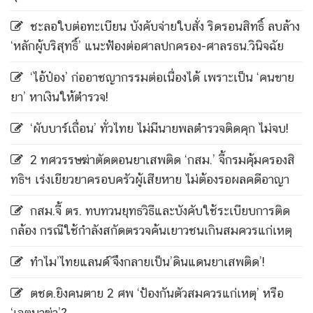
ชะลอใบต่อทะเบียน บังคับจ่ายใบสั่ง ริดรอนสิทธิ์ ลบล้าง
‘หลักผู้บริสุทธิ์’ แนะฟ้องต่อศาลปกครอง-ศาลรธน.วินิจฉัย
‘ไอ้ป๋อง’ ก่ออาชญากรรมต่อเนื่องได้ เพราะเป็น ‘คนขาย
ยา’ หาเงินให้ตำรวจ!
‘ผับบาร์เถื่อน’ ทั่วไทย ไม่มีนายพลตำรวจติดคุก ไม่จบ!
2 ทศวรรษฆ่าตัดตอนยาเสพติด ‘กสม.’ จี้กรมคุ้มครองสิ
ทธิฯ เร่งเยียวยาครอบครัวผู้เสียหาย ไม่ต้องรอผลคดีอาญา
กสม.จี้ ตร. ทบทวนยุทธวิธีและบังคับใช้ระเบียบการติด
กล้อง กรณีใช้กำลังสกัดตรวจค้นเยาวชนเกินสมควรแก่เหตุ
ทำไม’ไทยแลนด์’จึงกลายเป็น’ดินแดนยาเสพติด’!
ตชด.ยิงคนตาย 2 ศพ ‘ป้องกันตัวสมควรแก่เหตุ’ หรือ
‘เจตนาฆ่า’?