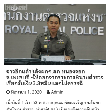
ฉาวอีกแล้ว!เด้งผกก.สภ.หนองจอก
จ.เพชรบุรี -ให้ออกจากราชการ8นายตำรวจ
เรียกรับเงิน3.3หมื่นแลกไม่ตรวจฉี่
มิถุนายน 1, 2020
Admin
เมื่อวันที่ 1 มิ.ย.63 พ.ต.อ.กฤษณะ พัฒนเจริญ รองโฆษก
สำนักงานตำรวจแห่งชาติ( ตร.) เปิดเผยถึงความคืบหน้า