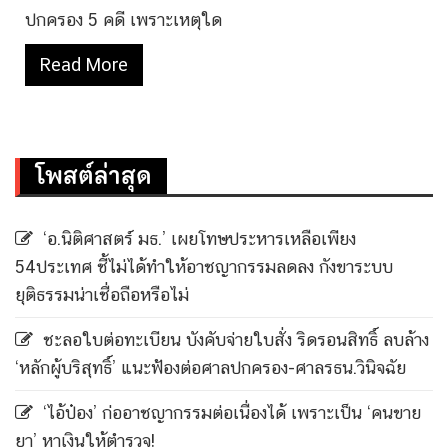
ปกครอง 5 คดี เพราะเหตุใด
Read More
โพสต์ล่าสุด
‘อ.นิติศาสตร์ มธ.’ เผยโทษประหารเหลือเพียง
54ประเทศ ชี้ไม่ได้ทำให้อาชญากรรมลดลง กังขาระบบ
ยุติธรรมน่าเชื่อถือหรือไม่
ชะลอใบต่อทะเบียน บังคับจ่ายใบสั่ง ริดรอนสิทธิ์ ลบล้าง
‘หลักผู้บริสุทธิ์’ แนะฟ้องต่อศาลปกครอง-ศาลรธน.วินิจฉัย
‘ไอ้ป๋อง’ ก่ออาชญากรรมต่อเนื่องได้ เพราะเป็น ‘คนขาย
ยา’ หาเงินให้ตำรวจ!