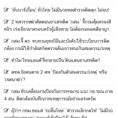
‘ผับบาร์เถื่อน’ ทั่วไทย ไม่มีนายพลตำรวจติดคุก ไม่จบ!
2 ทศวรรษฆ่าตัดตอนยาเสพติด ‘กสม.’ จี้กรมคุ้มครองสิ
ทธิฯ เร่งเยียวยาครอบครัวผู้เสียหาย ไม่ต้องรอผลคดีอาญา
กสม.จี้ ตร. ทบทวนยุทธวิธีและบังคับใช้ระเบียบการติด
กล้อง กรณีใช้กำลังสกัดตรวจค้นเยาวชนเกินสมควรแก่เหตุ
ทำไม’ไทยแลนด์’จึงกลายเป็น’ดินแดนยาเสพติด’!
ตชด.ยิงคนตาย 2 ศพ ‘ป้องกันตัวสมควรแก่เหตุ’ หรือ
‘เจตนาฆ่า’?
กสม.ขับเคลื่อนงานป้องกันการทรมาน แนะ กอ.รมน.ภาค
4 สน. ติดกล้องบันทึกภาพเหตุการณ์อย่างเคร่งครัด
ผู้ว่าฯ กทม.ขอแค่ ‘รถลื่นไหล’ ‘ตำรวจเลิกกดไฟ’ ‘ไม่มีรถ
จอดผิดกฎหมาย’ ‘รถเมล์เข้าป้ายได้’ ก็หรูแล้ว!