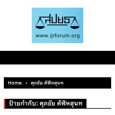
Skip
to
content
Home
ศุภชัย คัฬหสุนท
ป้ายกำกับ:
ศุภชัย คัฬหสุนท