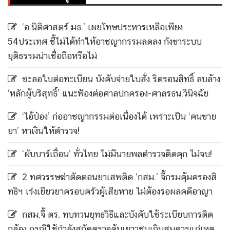
‘อ.นิติศาสตร์ มธ.’ เผยโทษประหารเหลือเพียง
54ประเทศ ชี้ไม่ได้ทำให้อาชญากรรมลดลง กังขาระบบ
ยุติธรรมน่าเชื่อถือหรือไม่
ชะลอใบต่อทะเบียน บังคับจ่ายใบสั่ง ริดรอนสิทธิ์ ลบล้าง
‘หลักผู้บริสุทธิ์’ แนะฟ้องต่อศาลปกครอง-ศาลรธน.วินิจฉัย
‘ไอ้ป๋อง’ ก่ออาชญากรรมต่อเนื่องได้ เพราะเป็น ‘คนขาย
ยา’ หาเงินให้ตำรวจ!
‘ผับบาร์เถื่อน’ ทั่วไทย ไม่มีนายพลตำรวจติดคุก ไม่จบ!
2 ทศวรรษฆ่าตัดตอนยาเสพติด ‘กสม.’ จี้กรมคุ้มครองสิ
ทธิฯ เร่งเยียวยาครอบครัวผู้เสียหาย ไม่ต้องรอผลคดีอาญา
กสม.จี้ ตร. ทบทวนยุทธวิธีและบังคับใช้ระเบียบการติด
กล้อง กรณีใช้กำลังสกัดตรวจค้นเยาวชนเกินสมควรแก่เหตุ