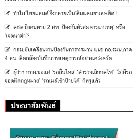
ทำไม’ไทยแลนด์’จึงกลายเป็น’ดินแดนยาเสพติด’!
ตชด.ยิงคนตาย 2 ศพ ‘ป้องกันตัวสมควรแก่เหตุ’ หรือ
‘เจตนาฆ่า’?
กสม.ขับเคลื่อนงานป้องกันการทรมาน แนะ กอ.รมน.ภาค
4 สน. ติดกล้องบันทึกภาพเหตุการณ์อย่างเคร่งครัด
ผู้ว่าฯ กทม.ขอแค่ ‘รถลื่นไหล’ ‘ตำรวจเลิกกดไฟ’ ‘ไม่มีรถ
จอดผิดกฎหมาย’ ‘รถเมล์เข้าป้ายได้’ ก็หรูแล้ว!
ประชาสัมพันธ์