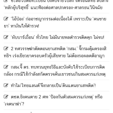
ชะลอใบต่อทะเบียน บังคับจ่ายใบสั่ง ริดรอนสิทธิ์ ลบล้าง
‘หลักผู้บริสุทธิ์’ แนะฟ้องต่อศาลปกครอง-ศาลรธน.วินิจฉัย
‘ไอ้ป๋อง’ ก่ออาชญากรรมต่อเนื่องได้ เพราะเป็น ‘คนขาย
ยา’ หาเงินให้ตำรวจ!
‘ผับบาร์เถื่อน’ ทั่วไทย ไม่มีนายพลตำรวจติดคุก ไม่จบ!
2 ทศวรรษฆ่าตัดตอนยาเสพติด ‘กสม.’ จี้กรมคุ้มครองสิ
ทธิฯ เร่งเยียวยาครอบครัวผู้เสียหาย ไม่ต้องรอผลคดีอาญา
กสม.จี้ ตร. ทบทวนยุทธวิธีและบังคับใช้ระเบียบการติด
กล้อง กรณีใช้กำลังสกัดตรวจค้นเยาวชนเกินสมควรแก่เหตุ
ทำไม’ไทยแลนด์’จึงกลายเป็น’ดินแดนยาเสพติด’!
ตชด.ยิงคนตาย 2 ศพ ‘ป้องกันตัวสมควรแก่เหตุ’ หรือ
‘เจตนาฆ่า’?