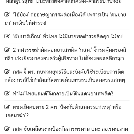
‘หลักผู้บริสุทธิ์’ แนะฟ้องต่อศาลปกครอง-ศาลรธน.วินิจฉัย
‘ไอ้ป๋อง’ ก่ออาชญากรรมต่อเนื่องได้ เพราะเป็น ‘คนขาย
ยา’ หาเงินให้ตำรวจ!
‘ผับบาร์เถื่อน’ ทั่วไทย ไม่มีนายพลตำรวจติดคุก ไม่จบ!
2 ทศวรรษฆ่าตัดตอนยาเสพติด ‘กสม.’ จี้กรมคุ้มครองสิ
ทธิฯ เร่งเยียวยาครอบครัวผู้เสียหาย ไม่ต้องรอผลคดีอาญา
กสม.จี้ ตร. ทบทวนยุทธวิธีและบังคับใช้ระเบียบการติด
กล้อง กรณีใช้กำลังสกัดตรวจค้นเยาวชนเกินสมควรแก่เหตุ
ทำไม’ไทยแลนด์’จึงกลายเป็น’ดินแดนยาเสพติด’!
ตชด.ยิงคนตาย 2 ศพ ‘ป้องกันตัวสมควรแก่เหตุ’ หรือ
‘เจตนาฆ่า’?
กสม.ขับเคลื่อนงานป้องกันการทรมาน แนะ กอ.รมน.ภาค