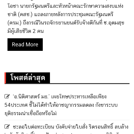
โอชา นายกรัฐมนตรีและหัวหน้าคณะรักษาความสงบแห่ง
ชาติ (คสช.) แถลงภายหลังการประชุมคณะรัฐมนตรี
(ครม.) ถึงกรณีวินรถจักรยานยนต์รับจ้างตีกันที่ ซ.อุดมสุข
มีผู้เสียชีวิต 2 คน
Read More
โพสต์ล่าสุด
‘อ.นิติศาสตร์ มธ.’ เผยโทษประหารเหลือเพียง
54ประเทศ ชี้ไม่ได้ทำให้อาชญากรรมลดลง กังขาระบบ
ยุติธรรมน่าเชื่อถือหรือไม่
ชะลอใบต่อทะเบียน บังคับจ่ายใบสั่ง ริดรอนสิทธิ์ ลบล้าง