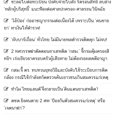
ชะลอใบต่อทะเบียน บังคับจ่ายใบสั่ง ริดรอนสิทธิ์ ลบล้าง
‘หลักผู้บริสุทธิ์’ แนะฟ้องต่อศาลปกครอง-ศาลรธน.วินิจฉัย
‘ไอ้ป๋อง’ ก่ออาชญากรรมต่อเนื่องได้ เพราะเป็น ‘คนขาย
ยา’ หาเงินให้ตำรวจ!
‘ผับบาร์เถื่อน’ ทั่วไทย ไม่มีนายพลตำรวจติดคุก ไม่จบ!
2 ทศวรรษฆ่าตัดตอนยาเสพติด ‘กสม.’ จี้กรมคุ้มครองสิ
ทธิฯ เร่งเยียวยาครอบครัวผู้เสียหาย ไม่ต้องรอผลคดีอาญา
กสม.จี้ ตร. ทบทวนยุทธวิธีและบังคับใช้ระเบียบการติด
กล้อง กรณีใช้กำลังสกัดตรวจค้นเยาวชนเกินสมควรแก่เหตุ
ทำไม’ไทยแลนด์’จึงกลายเป็น’ดินแดนยาเสพติด’!
ตชด.ยิงคนตาย 2 ศพ ‘ป้องกันตัวสมควรแก่เหตุ’ หรือ
‘เจตนาฆ่า’?