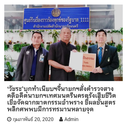
‘วัชระ’บุกทำเนียบฯจี้นายกฯสั่งตำรวจสาง
คดีอดีตนายกฯเทศมนตรีนครตรังเสียชีวิต
เชื่อจัดฉากฆาตกรรมอำพราง ชี้ผลชั้นสูตร
พลิกศพพบมีการทรมานหลายจุด
กุมภาพันธ์ 20, 2020
Admin