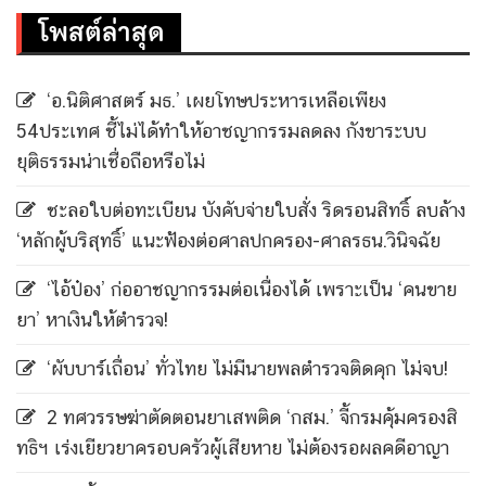
โพสต์ล่าสุด
‘อ.นิติศาสตร์ มธ.’ เผยโทษประหารเหลือเพียง
54ประเทศ ชี้ไม่ได้ทำให้อาชญากรรมลดลง กังขาระบบ
ยุติธรรมน่าเชื่อถือหรือไม่
ชะลอใบต่อทะเบียน บังคับจ่ายใบสั่ง ริดรอนสิทธิ์ ลบล้าง
‘หลักผู้บริสุทธิ์’ แนะฟ้องต่อศาลปกครอง-ศาลรธน.วินิจฉัย
‘ไอ้ป๋อง’ ก่ออาชญากรรมต่อเนื่องได้ เพราะเป็น ‘คนขาย
ยา’ หาเงินให้ตำรวจ!
‘ผับบาร์เถื่อน’ ทั่วไทย ไม่มีนายพลตำรวจติดคุก ไม่จบ!
2 ทศวรรษฆ่าตัดตอนยาเสพติด ‘กสม.’ จี้กรมคุ้มครองสิ
ทธิฯ เร่งเยียวยาครอบครัวผู้เสียหาย ไม่ต้องรอผลคดีอาญา