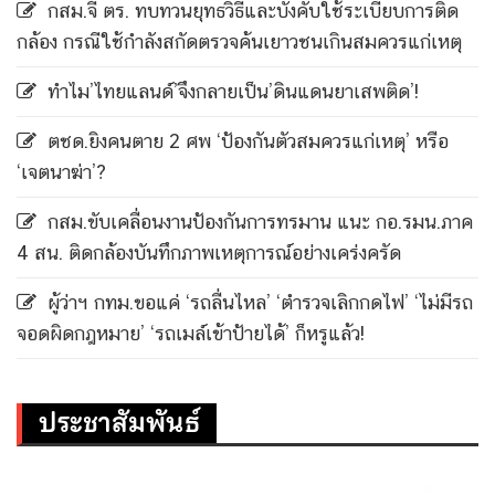
กสม.จี้ ตร. ทบทวนยุทธวิธีและบังคับใช้ระเบียบการติด
กล้อง กรณีใช้กำลังสกัดตรวจค้นเยาวชนเกินสมควรแก่เหตุ
ทำไม’ไทยแลนด์’จึงกลายเป็น’ดินแดนยาเสพติด’!
ตชด.ยิงคนตาย 2 ศพ ‘ป้องกันตัวสมควรแก่เหตุ’ หรือ
‘เจตนาฆ่า’?
กสม.ขับเคลื่อนงานป้องกันการทรมาน แนะ กอ.รมน.ภาค
4 สน. ติดกล้องบันทึกภาพเหตุการณ์อย่างเคร่งครัด
ผู้ว่าฯ กทม.ขอแค่ ‘รถลื่นไหล’ ‘ตำรวจเลิกกดไฟ’ ‘ไม่มีรถ
จอดผิดกฎหมาย’ ‘รถเมล์เข้าป้ายได้’ ก็หรูแล้ว!
ประชาสัมพันธ์