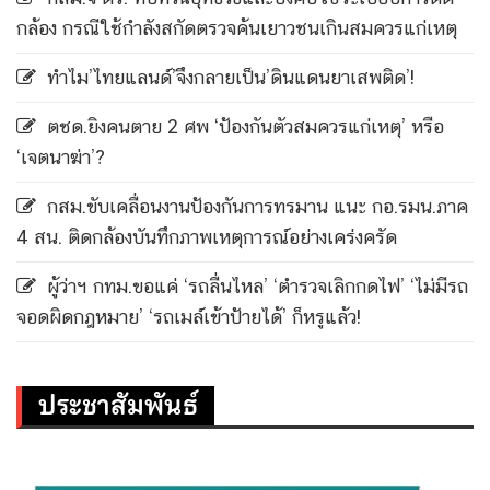
กล้อง กรณีใช้กำลังสกัดตรวจค้นเยาวชนเกินสมควรแก่เหตุ
ทำไม’ไทยแลนด์’จึงกลายเป็น’ดินแดนยาเสพติด’!
ตชด.ยิงคนตาย 2 ศพ ‘ป้องกันตัวสมควรแก่เหตุ’ หรือ
‘เจตนาฆ่า’?
กสม.ขับเคลื่อนงานป้องกันการทรมาน แนะ กอ.รมน.ภาค
4 สน. ติดกล้องบันทึกภาพเหตุการณ์อย่างเคร่งครัด
ผู้ว่าฯ กทม.ขอแค่ ‘รถลื่นไหล’ ‘ตำรวจเลิกกดไฟ’ ‘ไม่มีรถ
จอดผิดกฎหมาย’ ‘รถเมล์เข้าป้ายได้’ ก็หรูแล้ว!
ประชาสัมพันธ์