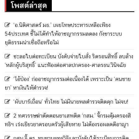
โพสต์ล่าสุด
‘อ.นิติศาสตร์ มธ.’ เผยโทษประหารเหลือเพียง
54ประเทศ ชี้ไม่ได้ทำให้อาชญากรรมลดลง กังขาระบบ
ยุติธรรมน่าเชื่อถือหรือไม่
ชะลอใบต่อทะเบียน บังคับจ่ายใบสั่ง ริดรอนสิทธิ์ ลบล้าง
‘หลักผู้บริสุทธิ์’ แนะฟ้องต่อศาลปกครอง-ศาลรธน.วินิจฉัย
‘ไอ้ป๋อง’ ก่ออาชญากรรมต่อเนื่องได้ เพราะเป็น ‘คนขาย
ยา’ หาเงินให้ตำรวจ!
‘ผับบาร์เถื่อน’ ทั่วไทย ไม่มีนายพลตำรวจติดคุก ไม่จบ!
2 ทศวรรษฆ่าตัดตอนยาเสพติด ‘กสม.’ จี้กรมคุ้มครองสิ
ทธิฯ เร่งเยียวยาครอบครัวผู้เสียหาย ไม่ต้องรอผลคดีอาญา
กสม.จี้ ตร. ทบทวนยุทธวิธีและบังคับใช้ระเบียบการติด