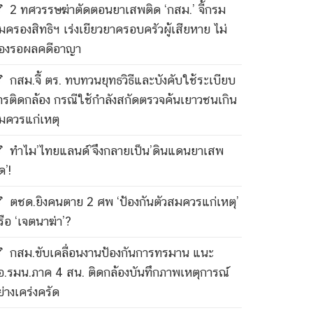
2 ทศวรรษฆ่าตัดตอนยาเสพติด ‘กสม.’ จี้กรม
ุ้มครองสิทธิฯ เร่งเยียวยาครอบครัวผู้เสียหาย ไม่
้องรอผลคดีอาญา
กสม.จี้ ตร. ทบทวนยุทธวิธีและบังคับใช้ระเบียบ
ารติดกล้อง กรณีใช้กำลังสกัดตรวจค้นเยาวชนเกิน
มควรแก่เหตุ
ทำไม’ไทยแลนด์’จึงกลายเป็น’ดินแดนยาเสพ
ด’!
ตชด.ยิงคนตาย 2 ศพ ‘ป้องกันตัวสมควรแก่เหตุ’
รือ ‘เจตนาฆ่า’?
กสม.ขับเคลื่อนงานป้องกันการทรมาน แนะ
อ.รมน.ภาค 4 สน. ติดกล้องบันทึกภาพเหตุการณ์
ย่างเคร่งครัด