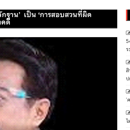
ักฐาน’ เป็น ‘การสอบสวนที่ผิด
งคดี
5
ร
สิ
ป
‘
ไ