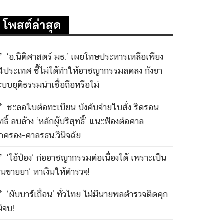
โพสต์ล่าสุด
‘อ.นิติศาสตร์ มธ.’ เผยโทษประหารเหลือเพียง
4ประเทศ ชี้ไม่ได้ทำให้อาชญากรรมลดลง กังขา
ะบบยุติธรรมน่าเชื่อถือหรือไม่
ชะลอใบต่อทะเบียน บังคับจ่ายใบสั่ง ริดรอน
ทธิ์ ลบล้าง ‘หลักผู้บริสุทธิ์’ แนะฟ้องต่อศาล
กครอง-ศาลรธน.วินิจฉัย
‘ไอ้ป๋อง’ ก่ออาชญากรรมต่อเนื่องได้ เพราะเป็น
คนขายยา’ หาเงินให้ตำรวจ!
‘ผับบาร์เถื่อน’ ทั่วไทย ไม่มีนายพลตำรวจติดคุก
ม่จบ!