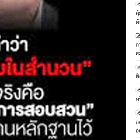
ค
ต
ก
ส
ติ
ห
ก
อ