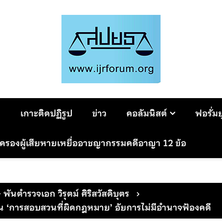
ม
เกาะติดปฏิรูป
ข่าว
คอลัมนิสต์
ฟอรั่ม
มครองผู้เสียหายเหยื่ออาชญากรรมคดีอาญา 12 ข้อ
- พันตำรวจเอก วิรุตม์ ศิริสวัสดิบุตร
น ‘การสอบสวนที่ผิดกฎหมาย’ อัยการไม่มีอำนาจฟ้องคดี