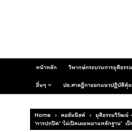
Skip
to
content
หน้าหลัก
วิพากษ์กระบวนการยุติธรร
อื่นๆ
ปธ.ศาลฎีกาออกแนวปฏิบัติคุ้
Home
คอลัมนิสต์
ยุติธรรมวิวัฒน์ 
‘การปกปิด’ ‘ไม่เปิดเผยพยานหลักฐาน’ เป็