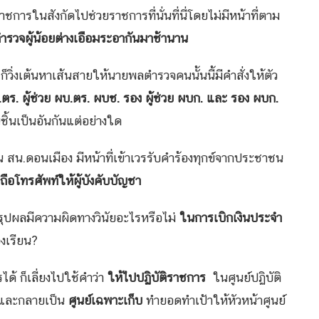
ชการในสังกัดไปช่วยราชการที่นั่นที่นี่โดยไม่มีหน้าที่ตาม
ตำรวจผู้น้อยต่างเอือมระอากันมาช้านาน
่งเต้นหาเส้นสายให้นายพลตำรวจคนนั้นนี้มีคำสั่งให้ตัว
ร. ผู้ช่วย ผบ.ตร. ผบช. รอง ผู้ช่วย ผบก. และ รอง ผบก.
้นเป็นอันกันแต่อย่างใด
 สน.ดอนเมือง มีหน้าที่เข้าเวรรับคำร้องทุกข์จากประชาชน
ถือโทรศัพท์ให้ผู้บังคับบัญชา
่าสรุปผลมีความผิดทางวินัยอะไรหรือไม่
ในการเบิกเงินประจำ
องเรียน?
ด้ ก็เลี่ยงไปใช้คำว่า
ให้ไปปฏิบัติราชการ
ในศูนย์ปฏิบัติ
ิ และกลายเป็น
ศูนย์เฉพาะเก็บ
ทำยอดทำเป้าให้หัวหน้าศูนย์