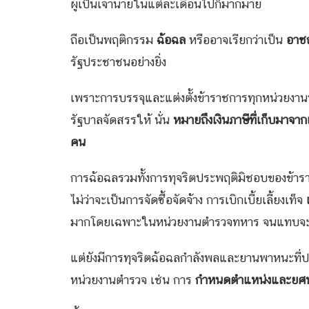
ผู้เป็นเจ้านายในแต่ละเดือนไปก็มากมาย
ถือเป็นพฤติกรรม
ฉ้อฉล
หรืออาจเรียกว่าเป็น
อาช
รัฐประชาชนอย่างยิ่ง
เพราะการบรรจุและแต่งตั้งข้าราชการทุกหน่วยงานทุ
รัฐบาลจัดสรรให้ นั่น
หมายถึงเงินภาษีที่เก็บมาจ
คน
การฉ้อฉลรวมทั้งการทุจริตประพฤติมิชอบของข้า
ไม่ว่าจะเป็นการจัดซื้อจัดจ้าง การเบิกเบี้ยเลี้ยงเท็จ
มากโดยเฉพาะในหน่วยงานตำรวจทหาร จนแทบจะเ
แต่ยังมีการทุจริตฉ้อฉลกำลังพลและยานพาหนะที
หน่วยงานตำรวจ เช่น การ
กำหนดตำแหน่งและยศนาย