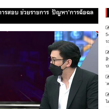
การสอบ ช่วยราชการ ปัญหา’การฉ้อฉล
5
ร
สิ
ป
‘
ไ