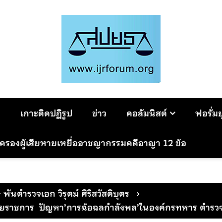
ม
เกาะติดปฏิรูป
ข่าว
คอลัมนิสต์
ฟอรั่ม
มครองผู้เสียหายเหยื่ออาชญากรรมคดีอาญา 12 ข้อ
- พันตำรวจเอก วิรุตม์ ศิริสวัสดิบุตร
วยราชการ ปัญหา’การฉ้อฉลกำลังพล’ในองค์กรทหาร ตำรว