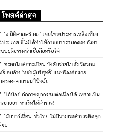
โพสต์ล่าสุด
‘อ.นิติศาสตร์ มธ.’ เผยโทษประหารเหลือเพียง
4ประเทศ ชี้ไม่ได้ทำให้อาชญากรรมลดลง กังขา
ะบบยุติธรรมน่าเชื่อถือหรือไม่
ชะลอใบต่อทะเบียน บังคับจ่ายใบสั่ง ริดรอน
ทธิ์ ลบล้าง ‘หลักผู้บริสุทธิ์’ แนะฟ้องต่อศาล
กครอง-ศาลรธน.วินิจฉัย
‘ไอ้ป๋อง’ ก่ออาชญากรรมต่อเนื่องได้ เพราะเป็น
คนขายยา’ หาเงินให้ตำรวจ!
‘ผับบาร์เถื่อน’ ทั่วไทย ไม่มีนายพลตำรวจติดคุก
ม่จบ!