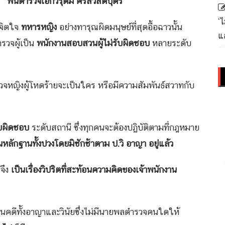
ศิริสวัสดิบุตร
‘
ะจิตใจ
ทหารหญิง
อย่างทารุณผิดมนุษย์ที่สุดอื้อฉาวนั้น
แล
รวจผู้เป็น
พนักงานสอบสวนผู้ไม่รับผิดชอบ
หลายระดับ
จหญิงผู้โหดร้ายจะเป็นใคร หรือมีความสัมพันธ์สวาทกับ
ับผิดชอบ
ระดับสถานี ซึ่งทุกคนจะต้องปฏิบัติตามที่กฎหมาย
กฐานทั้งปวงโดยมิชักช้าตาม ป.วิ อาญา อยู่แล้ว
จึง
เป็นเรื่องวิปริตที่สะท้อนความคิดของเจ้าพนักงาน
นินคดีทั้งอาญาและวินัยซึ่งไม่มีนายพลตำรวจคนใดให้