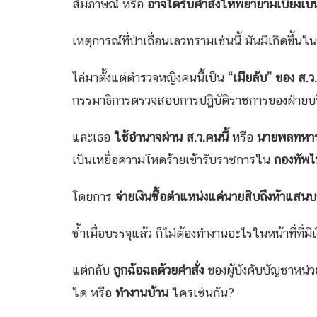
สัมภาษณ์ หรือ
อาจได้รับคำสั่งให้พยายามเบี่ยงเ
เหตุการณ์ที่ป่าเถื่อนเลวทรามเช่นนี้ มันมีเกิดขึ้น
ไล่มาตั้งแต่ตำรวจหญิงคนนี้เป็น
“เมียลับ” ของ ส.
กรรมาธิการตรวจสอบการปฏิบัติราชการของฝ่ายบร
และเธอ
ใช้อำนาจผ่าน ส.ว.คนนี้
หรือ
นายพลทหาร
เป็นเหยื่อความโหดร้ายเข้ารับราชการใน
กองทัพ
โดยการ
จ่ายเงินซื้อตำแหน่งแค่นายสิบถึงห้าแ
ซ้ำเมื่อบรรจุแล้ว ก็ไม่ต้องทำงานอะไรในหน้าที่ที่
แต่กลับ
ถูกฉ้อฉลด้วยคำสั่ง
ของผู้บังคับบัญชาหน่ว
ใด หรือ
ทำงานบ้าน
ใครเช่นกัน?