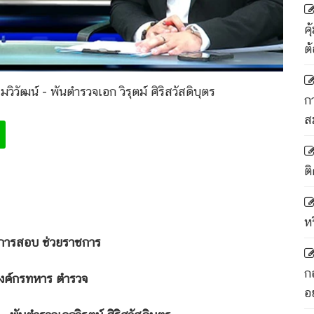
ค
ต
รมวิวัฒน์ - พันตำรวจเอก วิรุตม์ ศิริสวัสดิบุตร
ก
ส
ติ
ห
อบ ช่วยราชการ
ก
กรทหาร ตำรวจ
อ