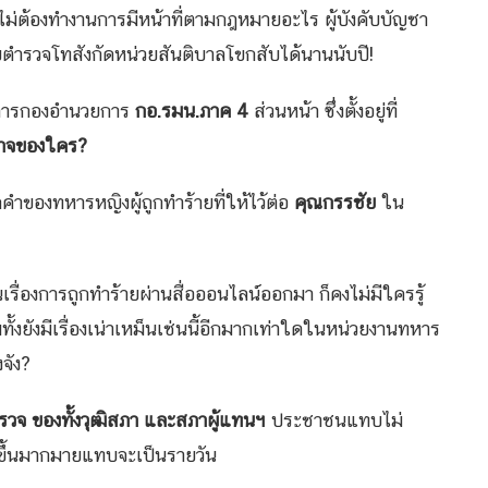
แล้วไม่ต้องทำงานการมีหน้าที่ตามกฎหมายอะไร ผู้บังคับบัญชา
ตำรวจโทสังกัดหน่วยสันติบาลโขกสับได้นานนับปี!
ราชการกองอำนวยการ
กอ.รมน.ภาค 4
ส่วนหน้า ซึ่งตั้งอยู่ที่
าจของใคร
?
กคำของทหารหญิงผู้ถูกทำร้ายที่ให้ไว้ต่อ
คุณกรรชัย
ใน
านเรื่องการถูกทำร้ายผ่านสื่อออนไลน์ออกมา ก็คงไม่มีใครรู้
วมทั้งยังมีเรื่องเน่าเหม็นเช่นนี้อีกมากเท่าใดในหน่วยงานทหาร
จัง?
วจ ของทั้งวุฒิสภา และสภาผู้แทนฯ
ประชาชนแทบไม่
ดขึ้นมากมายแทบจะเป็นรายวัน