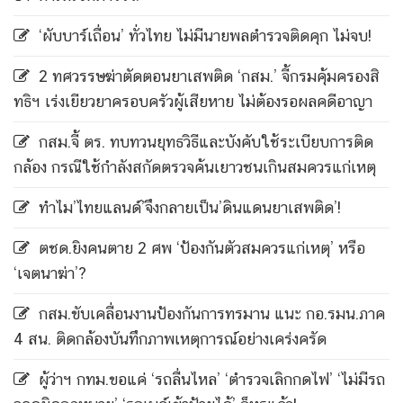
‘ผับบาร์เถื่อน’ ทั่วไทย ไม่มีนายพลตำรวจติดคุก ไม่จบ!
2 ทศวรรษฆ่าตัดตอนยาเสพติด ‘กสม.’ จี้กรมคุ้มครองสิ
ทธิฯ เร่งเยียวยาครอบครัวผู้เสียหาย ไม่ต้องรอผลคดีอาญา
กสม.จี้ ตร. ทบทวนยุทธวิธีและบังคับใช้ระเบียบการติด
กล้อง กรณีใช้กำลังสกัดตรวจค้นเยาวชนเกินสมควรแก่เหตุ
ทำไม’ไทยแลนด์’จึงกลายเป็น’ดินแดนยาเสพติด’!
ตชด.ยิงคนตาย 2 ศพ ‘ป้องกันตัวสมควรแก่เหตุ’ หรือ
‘เจตนาฆ่า’?
กสม.ขับเคลื่อนงานป้องกันการทรมาน แนะ กอ.รมน.ภาค
4 สน. ติดกล้องบันทึกภาพเหตุการณ์อย่างเคร่งครัด
ผู้ว่าฯ กทม.ขอแค่ ‘รถลื่นไหล’ ‘ตำรวจเลิกกดไฟ’ ‘ไม่มีรถ