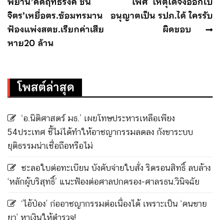
เรื่อง
พยาน’คดีฤทธิรงค์ ชื่น
เพศ เหตุใดจึงออกใบ
จิตร’เหยื่อตร.ซ้อมทรมาน
อนุญาตเป็น รปภ.ได้ ใครรับ
ฟ้องแพ่งสตช.เรียกค่าเสีย
ผิดชอบ
หาย20 ล้าน
โพสต์ล่าสุด
‘อ.นิติศาสตร์ มธ.’ เผยโทษประหารเหลือเพียง
54ประเทศ ชี้ไม่ได้ทำให้อาชญากรรมลดลง กังขาระบบ
ยุติธรรมน่าเชื่อถือหรือไม่
ชะลอใบต่อทะเบียน บังคับจ่ายใบสั่ง ริดรอนสิทธิ์ ลบล้าง
‘หลักผู้บริสุทธิ์’ แนะฟ้องต่อศาลปกครอง-ศาลรธน.วินิจฉัย
‘ไอ้ป๋อง’ ก่ออาชญากรรมต่อเนื่องได้ เพราะเป็น ‘คนขาย
ยา’ หาเงินให้ตำรวจ!