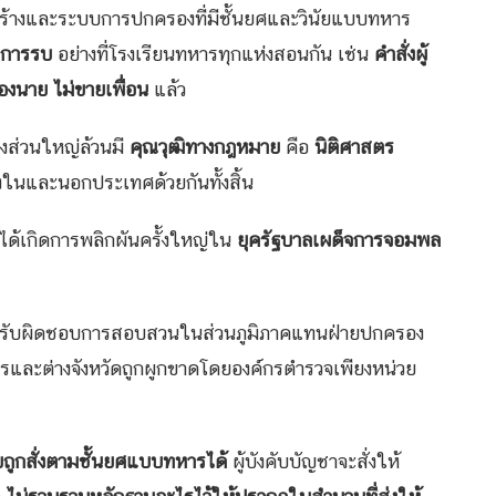
้างและระบบการปกครองที่มีชั้นยศและวินัยแบบทหาร
บการรบ
อย่างที่โรงเรียนทหารทุกแห่งสอนกัน เช่น
คำสั่งผู้
ฟ้องนาย ไม่ขายเพื่อน
แล้ว
ส่วนใหญ่ล้วนมี
คุณวุฒิทางกฎหมาย
คือ
นิติศาสตร
้งในและนอกประเทศด้วยกันทั้งสิ้น
้เกิดการพลิกผันครั้งใหญ่ใน
ยุครัฐบาลเผด็จการจอมพล
วจรับผิดชอบการสอบสวนในส่วนภูมิภาคแทนฝ่ายปกครอง
รและต่างจังหวัดถูกผูกขาดโดยองค์กรตำรวจเพียงหน่วย
ูกสั่งตามชั้นยศแบบทหารได้
ผู้บังคับบัญชาจะสั่งให้