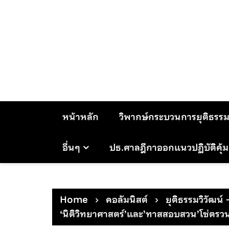
Skip
to
content
หน้าหลัก
วิพากษ์กระบวนการยุติธรร
อื่นๆ
ปธ.ศาลฎีกาออกแนวปฏิบัติคุ้
Home
คอลัมนิสต์
ยุติธรรมวิวัฒน์ 
‘นิติวิทยาศาสตร์’และ’ทาสสอบสวน’โซ่ตรวน