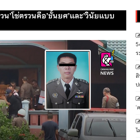
วน’โซ่ตรวนคือ’ชั้นยศ’และ’วินัยแบบ
5
ร
สิ
ป
‘
ไ