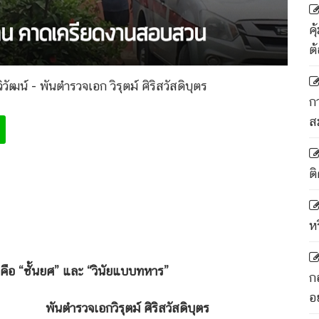
ค
ต
ิวัฒน์ - พันตำรวจเอก วิรุตม์ ศิริสวัสดิบุตร
ก
ส
ติ
ห
ือ “ชั้นยศ” และ “วินัยแบบทหาร”
ก
อ
์ ศิริสวัสดิบุตร