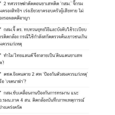
2 ทศวรรษฆ่าตัดตอนยาเสพติด ‘กสม.’ จี้กรม
ุ้มครองสิทธิฯ เร่งเยียวยาครอบครัวผู้เสียหาย ไม่
้องรอผลคดีอาญา
กสม.จี้ ตร. ทบทวนยุทธวิธีและบังคับใช้ระเบียบ
ารติดกล้อง กรณีใช้กำลังสกัดตรวจค้นเยาวชนเกิน
มควรแก่เหตุ
ทำไม’ไทยแลนด์’จึงกลายเป็น’ดินแดนยาเสพ
ด’!
ตชด.ยิงคนตาย 2 ศพ ‘ป้องกันตัวสมควรแก่เหตุ’
รือ ‘เจตนาฆ่า’?
กสม.ขับเคลื่อนงานป้องกันการทรมาน แนะ
อ.รมน.ภาค 4 สน. ติดกล้องบันทึกภาพเหตุการณ์
ย่างเคร่งครัด