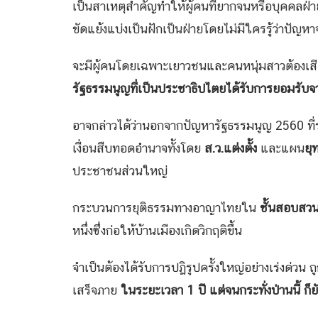
เป็นสาเหตุสำคัญทำให้ผู้คนที่ยากจนหรือบุคคลฝ่าย
ขัดแย้งแบ่งเป็นฝักเป็นฝ่ายโดยไม่มีใครรู้ว่าปัญห
จะมีผู้คนโดยเฉพาะเยาวชนและคนหนุ่มสาวต้องเสีย
รัฐธรรมนูญที่เป็นประชาธิปไตยได้รับการยอมรับจ
อาจกล่าวได้ว่านอกจากปัญหารัฐธรรมนูญ 2560 ที่ร
เงื่อนสืบทอดอำนาจทั้งโดย
ส.ว.แต่งตั้ง
และแผน
ยุ
ประชาชนส่วนใหญ่
กระบวนการยุติธรรมทางอาญาไทยใน
ชั้นสอบสว
หนึ่งซึ่งก่อให้บ้านเมืองเกิดวิกฤติขึ้น
จำเป็นต้องได้รับการปฏิรูปครั้งใหญ่อย่างเร่งด่วน
เสร็จภาย
ในระยะเวลา 1 ปี แต่จนกระทั่งป่านนี้ ก็ย