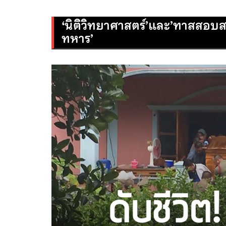
‘นิติวิทยาศาสตร์’และ’ทาสสอบส
ทหาร’