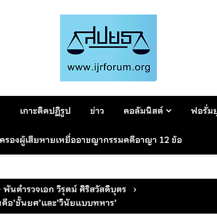
ม
เกาะติดปฏิรูป
ข่าว
คอลัมนิสต์
ฟอรั่ม
มครองผู้เสียหายเหยื่ออาชญากรรมคดีอาญา 12 ข้อ
- พันตำรวจเอก วิรุตม์ ศิริสวัสดิบุตร
คือ’ชั้นยศ’และ’วินัยแบบทหาร’