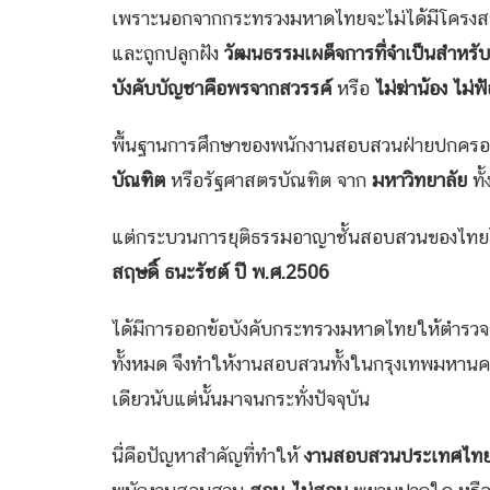
เพราะนอกจากกระทรวงมหาดไทยจะไม่ได้มีโครงสร
และถูกปลูกฝัง
วัฒนธรรมเผด็จการที่จำเป็นสำหรั
บังคับบัญชาคือพรจากสวรรค์
หรือ
ไม่ฆ่าน้อง ไม่
พื้นฐานการศึกษาของพนักงานสอบสวนฝ่ายปกครอง
บัณฑิต
หรือรัฐศาสตรบัณฑิต จาก
มหาวิทยาลัย
ทั
แต่กระบวนการยุติธรรมอาญาชั้นสอบสวนของไทยได
สฤษดิ์ ธนะรัชต์ ปี พ.ศ.2506
ได้มีการออกข้อบังคับกระทรวงมหาดไทยให้ตำร
ทั้งหมด จึงทำให้งานสอบสวนทั้งในกรุงเทพมหานค
เดียวนับแต่นั้นมาจนกระทั่งปัจจุบัน
นี่คือปัญหาสำคัญที่ทำให้
งานสอบสวนประเทศไทยถ