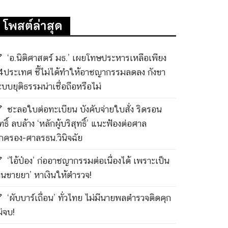
โพสต์ล่าสุด
‘อ.นิติศาสตร์ มธ.’ เผยโทษประหารเหลือเพียง
4ประเทศ ชี้ไม่ได้ทำให้อาชญากรรมลดลง กังขา
ะบบยุติธรรมน่าเชื่อถือหรือไม่
ชะลอใบต่อทะเบียน บังคับจ่ายใบสั่ง ริดรอน
ทธิ์ ลบล้าง ‘หลักผู้บริสุทธิ์’ แนะฟ้องต่อศาล
กครอง-ศาลรธน.วินิจฉัย
‘ไอ้ป๋อง’ ก่ออาชญากรรมต่อเนื่องได้ เพราะเป็น
คนขายยา’ หาเงินให้ตำรวจ!
‘ผับบาร์เถื่อน’ ทั่วไทย ไม่มีนายพลตำรวจติดคุก
ม่จบ!