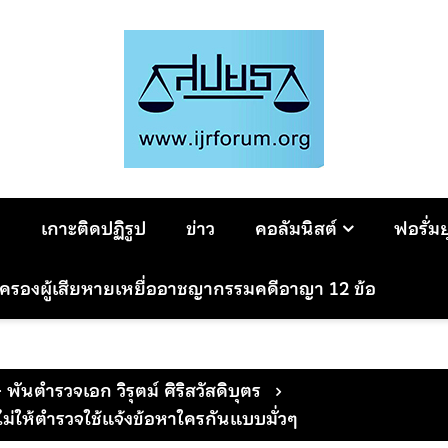
ม
เกาะติดปฏิรูป
ข่าว
คอลัมนิสต์
ฟอรั่ม
มครองผู้เสียหายเหยื่ออาชญากรรมคดีอาญา 12 ข้อ
- พันตำรวจเอก วิรุตม์ ศิริสวัสดิบุตร
ไม่ให้ตำรวจใช้แจ้งข้อหาใครกันแบบมั่วๆ