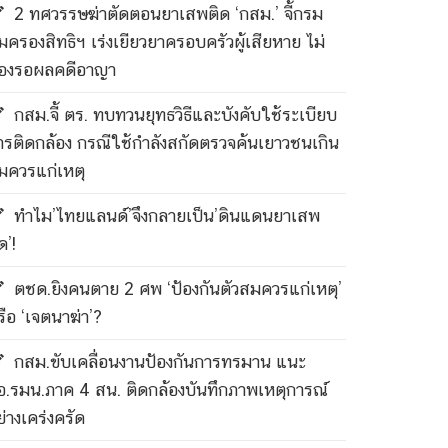
2 ทศวรรษฆ่าตัดตอนยาเสพติด ‘กสม.’ จี้กรม
ุ้มครองสิทธิฯ เร่งเยียวยาครอบครัวผู้เสียหาย ไม่
้องรอผลคดีอาญา
กสม.จี้ ตร. ทบทวนยุทธวิธีและบังคับใช้ระเบียบ
ารติดกล้อง กรณีใช้กำลังสกัดตรวจค้นเยาวชนเกิน
มควรแก่เหตุ
ทำไม’ไทยแลนด์’จึงกลายเป็น’ดินแดนยาเสพ
ด’!
ตชด.ยิงคนตาย 2 ศพ ‘ป้องกันตัวสมควรแก่เหตุ’
รือ ‘เจตนาฆ่า’?
กสม.ขับเคลื่อนงานป้องกันการทรมาน แนะ
อ.รมน.ภาค 4 สน. ติดกล้องบันทึกภาพเหตุการณ์
ย่างเคร่งครัด