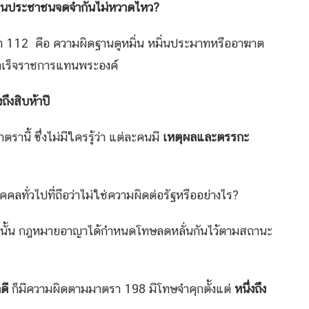
ยจนประชาชนจดจำกันไม่หวาดไหว
?
รา 112 คือ ความผิดฐานดูหมิ่น หมิ่นประมาทหรืออาฆาต
สำเร็จราชการแทนพระองค์
ถึงสิบห้าปี
รานี้ ซึ่งไม่มีใครรู้ว่า แต่ละคนมี
เหตุผลและตรรกะ
ลทั่วไปที่ถือว่าไม่ใช่ความผิดต่อรัฐหรืออย่างไร?
นั้น กฎหมายอาญาได้กำหนดโทษลดหลั่นกันไว้ตามสถานะ
ดี
ก็มีความผิดตามมาตรา 198 มีโทษจำคุกตั้งแต่
หนึ่งถึง