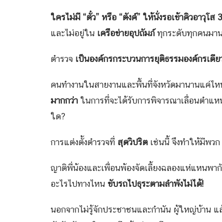
ใครไม่มี “ตั๋ว” หรือ “ตังค์” ให้นั่งรอเข้าคิวอาวุโส
และไม่อยู่ใน
เครือข่ายอุปถัมภ์
ทุกระดับทุกคนมา
ตำรวจ
เป็นองค์กรกระบวนการยุติธรรมองค์กรเดี
คนทำงานในสายงานและพื้นที่จังหวัดมานานแค่ไหนแ
มากกว่า
ในการที่จะได้รับการพิจารณาเลื่อนตำแหน่ง
ใด?
การแต่งตั้งตำรวจที่
สุดวิปริต
เช่นนี้ จึงทำให้มีพว
ญาติพี่น้องและเพื่อนพ้องจัดเลี้ยงฉลองแห่แหนพาก
อะไรไปทางไหน
ขับรถไปธุระตามลำพังไม่ได้!
นอกจากไม่รู้จักประชาชนและกำนัน ผู้ใหญ่บ้าน แล้