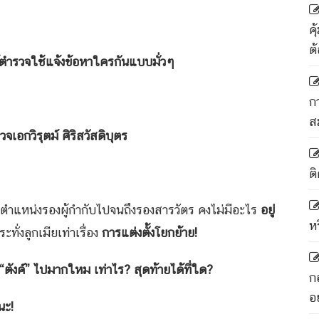
ค
ต
้ตำรวจใช้แจ้งข้อหาใครกันแบบมั่วๆ
ก
ส
ริสวัสดิบุตร
ติ
้มีตำแหน่งรองผู้กำกับไปจนถึงรองสารวัตร คงไม่มีอะไร
อยู่
ห
่งลูกเมียเท่าเรื่อง
การแต่งตั้งโยกย้าย
!
“
ตังค์
”
ไปมากใหม เท่าไร
? สุดท้ายได้ที่ใด?
ก
อ
นะ!