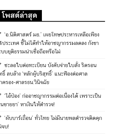
โพสต์ล่าสุด
‘อ.นิติศาสตร์ มธ.’ เผยโทษประหารเหลือเพียง
4ประเทศ ชี้ไม่ได้ทำให้อาชญากรรมลดลง กังขา
ะบบยุติธรรมน่าเชื่อถือหรือไม่
ชะลอใบต่อทะเบียน บังคับจ่ายใบสั่ง ริดรอน
ทธิ์ ลบล้าง ‘หลักผู้บริสุทธิ์’ แนะฟ้องต่อศาล
กครอง-ศาลรธน.วินิจฉัย
‘ไอ้ป๋อง’ ก่ออาชญากรรมต่อเนื่องได้ เพราะเป็น
คนขายยา’ หาเงินให้ตำรวจ!
‘ผับบาร์เถื่อน’ ทั่วไทย ไม่มีนายพลตำรวจติดคุก
ม่จบ!