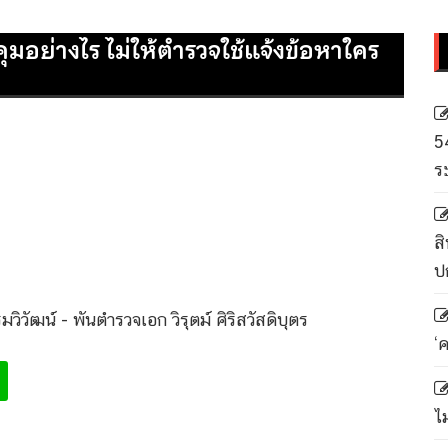
มอย่างไร ไม่ให้ตำรวจใช้แจ้งข้อหาใคร
5
ร
สิ
ป
รมวิวัฒน์ - พันตำรวจเอก วิรุตม์ ศิริสวัสดิบุตร
‘
ไ