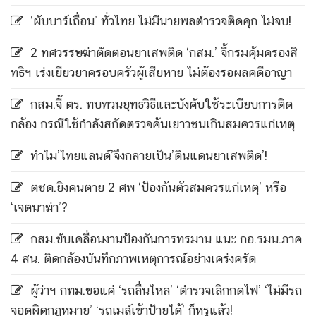
‘ผับบาร์เถื่อน’ ทั่วไทย ไม่มีนายพลตำรวจติดคุก ไม่จบ!
2 ทศวรรษฆ่าตัดตอนยาเสพติด ‘กสม.’ จี้กรมคุ้มครองสิ
ทธิฯ เร่งเยียวยาครอบครัวผู้เสียหาย ไม่ต้องรอผลคดีอาญา
กสม.จี้ ตร. ทบทวนยุทธวิธีและบังคับใช้ระเบียบการติด
กล้อง กรณีใช้กำลังสกัดตรวจค้นเยาวชนเกินสมควรแก่เหตุ
ทำไม’ไทยแลนด์’จึงกลายเป็น’ดินแดนยาเสพติด’!
ตชด.ยิงคนตาย 2 ศพ ‘ป้องกันตัวสมควรแก่เหตุ’ หรือ
‘เจตนาฆ่า’?
กสม.ขับเคลื่อนงานป้องกันการทรมาน แนะ กอ.รมน.ภาค
4 สน. ติดกล้องบันทึกภาพเหตุการณ์อย่างเคร่งครัด
ผู้ว่าฯ กทม.ขอแค่ ‘รถลื่นไหล’ ‘ตำรวจเลิกกดไฟ’ ‘ไม่มีรถ
จอดผิดกฎหมาย’ ‘รถเมล์เข้าป้ายได้’ ก็หรูแล้ว!