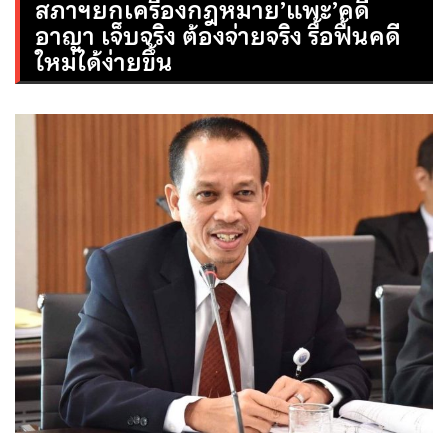
สภาฯยกเครื่องกฎหมาย’แพะ’คดี
อาญา เจ็บจริง ต้องจ่ายจริง รื้อฟื้นคดี
ใหม่ได้ง่ายขึ้น