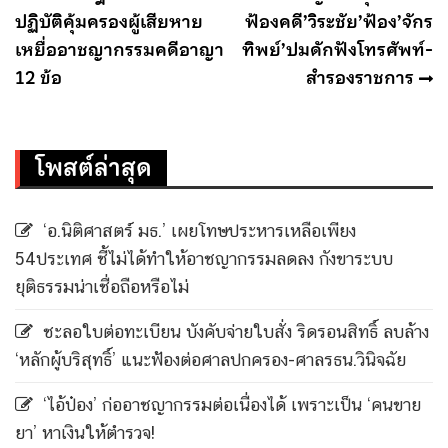
เรื่อง
ปฏิบัติคุ้มครองผู้เสียหาย
ฟ้องคดี’วิระชัย’ฟ้อง’จักร
เหยื่ออาชญากรรมคดีอาญา
ทิพย์’ปมดักฟังโทรศัพท์-
12 ข้อ
สำรองราชการ
โพสต์ล่าสุด
‘อ.นิติศาสตร์ มธ.’ เผยโทษประหารเหลือเพียง
54ประเทศ ชี้ไม่ได้ทำให้อาชญากรรมลดลง กังขาระบบ
ยุติธรรมน่าเชื่อถือหรือไม่
ชะลอใบต่อทะเบียน บังคับจ่ายใบสั่ง ริดรอนสิทธิ์ ลบล้าง
‘หลักผู้บริสุทธิ์’ แนะฟ้องต่อศาลปกครอง-ศาลรธน.วินิจฉัย
‘ไอ้ป๋อง’ ก่ออาชญากรรมต่อเนื่องได้ เพราะเป็น ‘คนขาย
ยา’ หาเงินให้ตำรวจ!