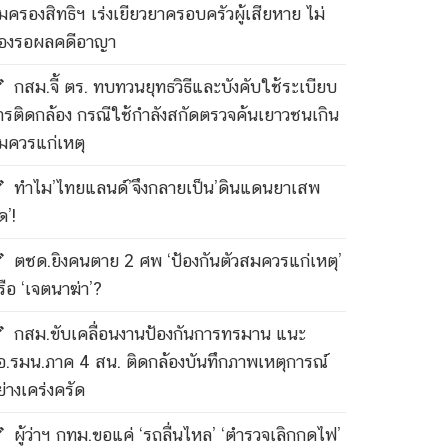
ุ้มครองสิทธิฯ เร่งเยียวยาครอบครัวผู้เสียหาย ไม่
้องรอผลคดีอาญา
กสม.จี้ ตร. ทบทวนยุทธวิธีและบังคับใช้ระเบียบ
ารติดกล้อง กรณีใช้กำลังสกัดตรวจค้นเยาวชนเกิน
มควรแก่เหตุ
ทำไม’ไทยแลนด์’จึงกลายเป็น’ดินแดนยาเสพ
ด’!
ตชด.ยิงคนตาย 2 ศพ ‘ป้องกันตัวสมควรแก่เหตุ’
รือ ‘เจตนาฆ่า’?
กสม.ขับเคลื่อนงานป้องกันการทรมาน แนะ
อ.รมน.ภาค 4 สน. ติดกล้องบันทึกภาพเหตุการณ์
ย่างเคร่งครัด
ผู้ว่าฯ กทม.ขอแค่ ‘รถลื่นไหล’ ‘ตำรวจเลิกกดไฟ’