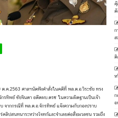
ค
ต
ก
ส
ติ
ห
ต.ค.2563 ศาลฯนัดฟังคำสั่งในคดีที่ พล.ต.อ.วิระชัย ทรง
ก
จักรทิพย์ ชัยจินดา อดีตผบ.ตรซ ในความผิดฐานเป็นเจ้า
อ
ชอบ จากกรณีที่ พล.ต.อ.จักรทิพย์ แจ้งความกับกองปราบ
ร่คลิปสนทนาระหว่างโจทก์​และจำเลยต่อสื่อมวลชน รวมถึง