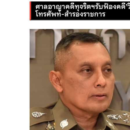
ศาลอาญาคดีทุจริตฯรับฟ้องคดี’วิ
โทรศัพท์-สำรองราชการ