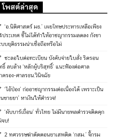
โพสต์ล่าสุด
‘อ.นิติศาสตร์ มธ.’ เผยโทษประหารเหลือเพียง
4ประเทศ ชี้ไม่ได้ทำให้อาชญากรรมลดลง กังขา
ะบบยุติธรรมน่าเชื่อถือหรือไม่
ชะลอใบต่อทะเบียน บังคับจ่ายใบสั่ง ริดรอน
ทธิ์ ลบล้าง ‘หลักผู้บริสุทธิ์’ แนะฟ้องต่อศาล
กครอง-ศาลรธน.วินิจฉัย
‘ไอ้ป๋อง’ ก่ออาชญากรรมต่อเนื่องได้ เพราะเป็น
คนขายยา’ หาเงินให้ตำรวจ!
‘ผับบาร์เถื่อน’ ทั่วไทย ไม่มีนายพลตำรวจติดคุก
ม่จบ!
2 ทศวรรษฆ่าตัดตอนยาเสพติด ‘กสม.’ จี้กรม