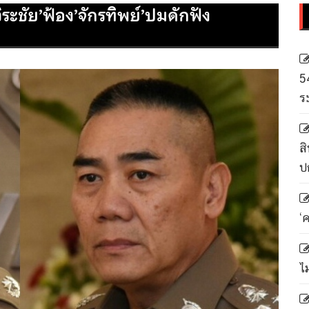
ระชัย’ฟ้อง’จักรทิพย์’ปมดักฟัง
5
ร
สิ
ป
‘
ไ