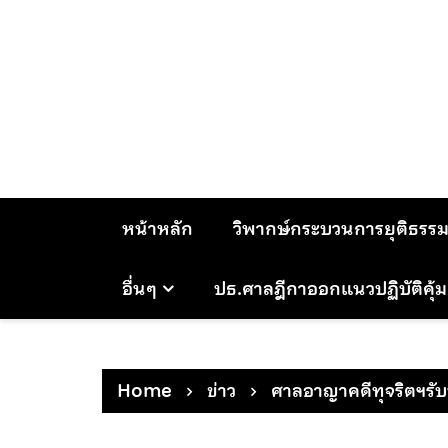
Skip
to
content
หน้าหลัก
วิพากษ์กระบวนการยุติธรร
อื่นๆ
ปธ.ศาลฎีกาออกแนวปฏิบัติคุ้
Home
ข่าว
ศาลอาญาคดีทุจริตฯรับฟ