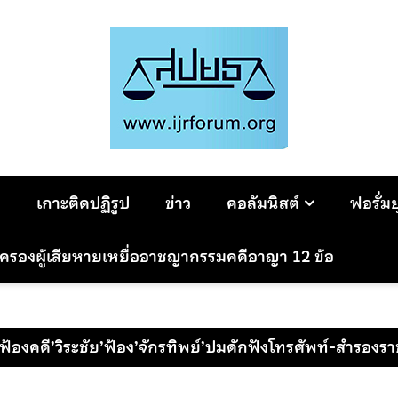
ม
เกาะติดปฏิรูป
ข่าว
คอลัมนิสต์
ฟอรั่ม
มครองผู้เสียหายเหยื่ออาชญากรรมคดีอาญา 12 ข้อ
้องคดี’วิระชัย’ฟ้อง’จักรทิพย์’ปมดักฟังโทรศัพท์-สำรองร