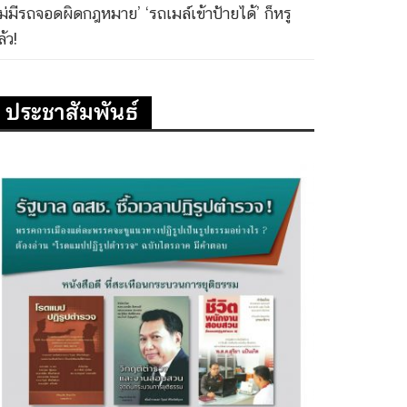
ไม่มีรถจอดผิดกฎหมาย’ ‘รถเมล์เข้าป้ายได้’ ก็หรู
้ว!
ประชาสัมพันธ์