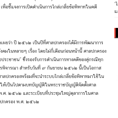
‘
ื่อชี้แจงการเปิดดำเนินการไกล่เกลี่ยข้อพิพาทในคดี
แล
เผยว่า ปี ๒๕๖๒ เป็นปีที่ศาลปกครองได้มีการพัฒนาการ
งคมในหลายๆ เรื่อง โดยไม่กี่เดือนก่อนหน้านี้ ศาลปกครอง
่อประชาชน” ซึ่งรองรับการดำเนินการทางคดีของคู่กรณีทุก
นการพิจารณา สำหรับวันที่ ๙ กันยายน ๒๕๖๒ นี้เป็นโอกาส
า ศาลปกครองพร้อมที่จะนำระบบไกล่เกลี่ยข้อพิพาทมาใช้ใน
ให้เป็นไปตามบทบัญญัติในพระราชบัญญัติจัดตั้งศาล
 พ.ศ. ๒๕๖๒ และระเบียบที่ประชุมใหญ่ตุลาการในศาล
คดีปกครอง พ.ศ. ๒๕๖๒