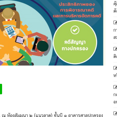
ค
ต
ก
ส
ติ
ห
ก
อ
 น. ณ ห้องสัมมนา ๒ (แนวลาด) ชั้นบี ๑ อาคารศาลปกครอง