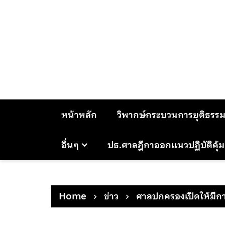
Skip
to
content
หน้าหลัก
วิพากษ์กระบวนการยุติธรร
อื่นๆ
ปธ.ศาลฎีกาออกแนวปฏิบัติคุ้
Home
ข่าว
ศาลปกครองเปิดให้มีการไ