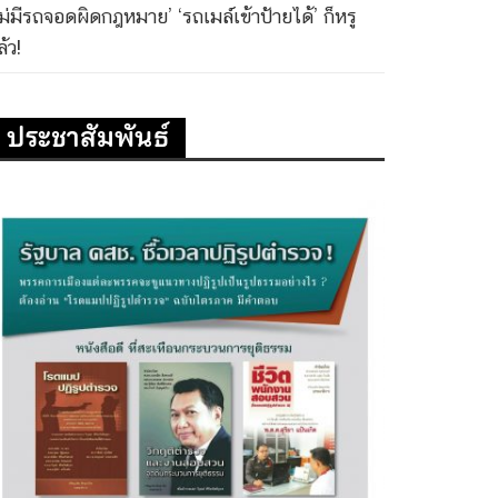
ไม่มีรถจอดผิดกฎหมาย’ ‘รถเมล์เข้าป้ายได้’ ก็หรู
้ว!
ประชาสัมพันธ์