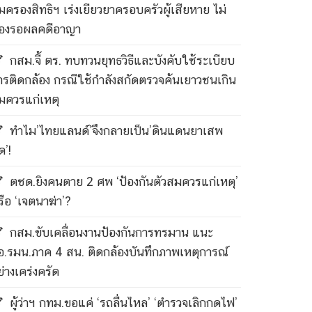
ุ้มครองสิทธิฯ เร่งเยียวยาครอบครัวผู้เสียหาย ไม่
้องรอผลคดีอาญา
กสม.จี้ ตร. ทบทวนยุทธวิธีและบังคับใช้ระเบียบ
ารติดกล้อง กรณีใช้กำลังสกัดตรวจค้นเยาวชนเกิน
มควรแก่เหตุ
ทำไม’ไทยแลนด์’จึงกลายเป็น’ดินแดนยาเสพ
ด’!
ตชด.ยิงคนตาย 2 ศพ ‘ป้องกันตัวสมควรแก่เหตุ’
รือ ‘เจตนาฆ่า’?
กสม.ขับเคลื่อนงานป้องกันการทรมาน แนะ
อ.รมน.ภาค 4 สน. ติดกล้องบันทึกภาพเหตุการณ์
ย่างเคร่งครัด
ผู้ว่าฯ กทม.ขอแค่ ‘รถลื่นไหล’ ‘ตำรวจเลิกกดไฟ’