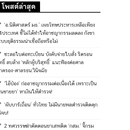
โพสต์ล่าสุด
‘อ.นิติศาสตร์ มธ.’ เผยโทษประหารเหลือเพียง
4ประเทศ ชี้ไม่ได้ทำให้อาชญากรรมลดลง กังขา
ะบบยุติธรรมน่าเชื่อถือหรือไม่
ชะลอใบต่อทะเบียน บังคับจ่ายใบสั่ง ริดรอน
ทธิ์ ลบล้าง ‘หลักผู้บริสุทธิ์’ แนะฟ้องต่อศาล
กครอง-ศาลรธน.วินิจฉัย
‘ไอ้ป๋อง’ ก่ออาชญากรรมต่อเนื่องได้ เพราะเป็น
คนขายยา’ หาเงินให้ตำรวจ!
‘ผับบาร์เถื่อน’ ทั่วไทย ไม่มีนายพลตำรวจติดคุก
ม่จบ!
2 ทศวรรษฆ่าตัดตอนยาเสพติด ‘กสม.’ จี้กรม